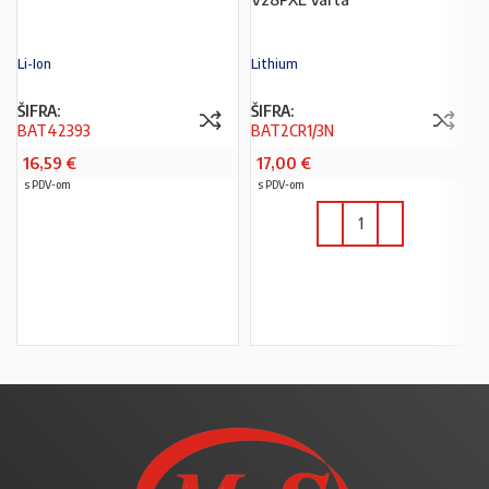
Li-Ion
Lithium
ŠIFRA:
ŠIFRA:
BAT42393
BAT2CR1/3N
16,59
€
17,00
€
s PDV-om
s PDV-om
PROČITAJ VIŠE
U KOŠARICU