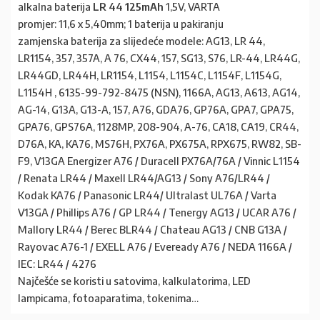
alkalna baterija
LR 44 125mAh
1,5V, VARTA
promjer: 11,6 x 5,40mm; 1 baterija u pakiranju
zamjenska baterija za slijedeće modele: AG13, LR 44,
LR1154, 357, 357A, A 76, CX44, 157, SG13, S76, LR-44, LR44G,
LR44GD, LR44H, LR1154, L1154, L1154C, L1154F, L1154G,
L1154H , 6135-99-792-8475 (NSN), 1166A, AG13, A613, AG14,
AG-14, G13A, G13-A, 157, A76, GDA76, GP76A, GPA7, GPA75,
GPA76, GPS76A, 1128MP, 208-904, A-76, CA18, CA19, CR44,
D76A, KA, KA76, MS76H, PX76A, PX675A, RPX675, RW82, SB-
F9, V13GA Energizer A76 / Duracell PX76A/76A / Vinnic L1154
/ Renata LR44 / Maxell LR44/AG13 / Sony A76/LR44 /
Kodak KA76 / Panasonic LR44/ Ultralast UL76A / Varta
V13GA / Phillips A76 / GP LR44 / Tenergy AG13 / UCAR A76 /
Mallory LR44 / Berec BLR44 / Chateau AG13 / CNB G13A /
Rayovac A76-1 / EXELL A76 / Eveready A76 / NEDA 1166A /
IEC: LR44 / 4276
Najčešće se koristi u satovima, kalkulatorima, LED
lampicama, fotoaparatima, tokenima…