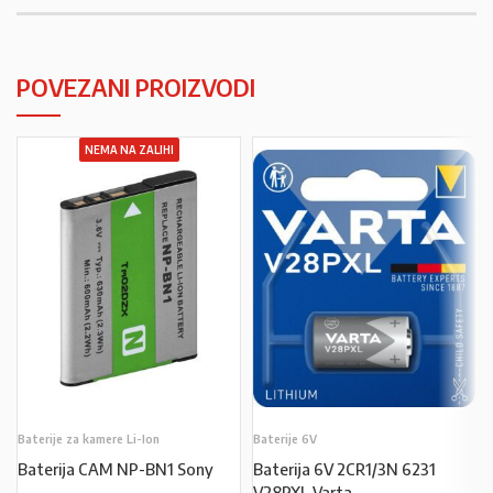
POVEZANI PROIZVODI
NEMA NA ZALIHI
Baterije za kamere Li-Ion
Baterije 6V
Baterija CAM NP-BN1 Sony
Baterija 6V 2CR1/3N 6231
V28PXL Varta