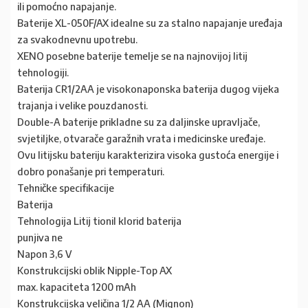
ili pomoćno napajanje.
Baterije XL-050F/AX idealne su za stalno napajanje uređaja
za svakodnevnu upotrebu.
XENO posebne baterije temelje se na najnovijoj litij
tehnologiji.
Baterija CR1/2AA je visokonaponska baterija dugog vijeka
trajanja i velike pouzdanosti.
Double-A baterije prikladne su za daljinske upravljače,
svjetiljke, otvarače garažnih vrata i medicinske uređaje.
Ovu litijsku bateriju karakterizira visoka gustoća energije i
dobro ponašanje pri temperaturi.
Tehničke specifikacije
Baterija
Tehnologija Litij tionil klorid baterija
punjiva ne
Napon 3,6 V
Konstrukcijski oblik Nipple-Top AX
max. kapaciteta 1200 mAh
Konstrukcijska veličina 1/2 AA (Mignon)