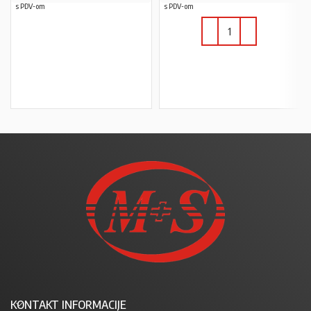
s PDV-om
s PDV-om
PROČITAJ VIŠE
U KOŠARICU
KONTAKT INFORMACIJE