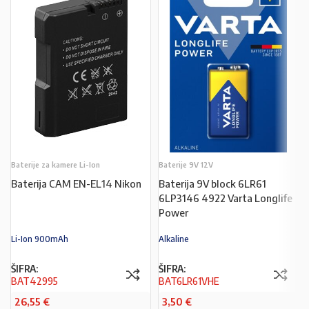
Baterije za kamere Li-Ion
Baterije 9V 12V
Baterija CAM EN-EL14 Nikon
Baterija 9V block 6LR61
6LP3146 4922 Varta Longlife
Power
Li-Ion 900mAh
Alkaline
ŠIFRA:
ŠIFRA:
BAT42995
BAT6LR61VHE
26,55
€
3,50
€