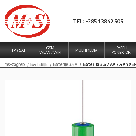
TEL: +385 1 3842 505
GSM
KABELI
TV / SAT
MULTIMEDIA
WLAN / WIFI
KONEKTORI
ms-zagreb
BATERIJE
Baterije 3,6V
Baterija 3,6V AA 2,4Ah X