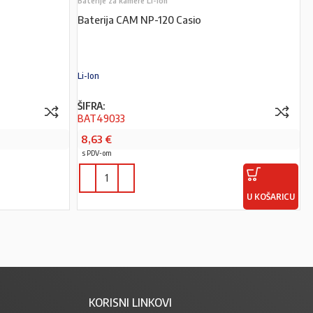
Baterije za kamere Li-Ion
Baterija CAM NP-120 Casio
Li-Ion
ŠIFRA:
BAT49033
8,63
€
s PDV-om
U KOŠARICU
KORISNI LINKOVI