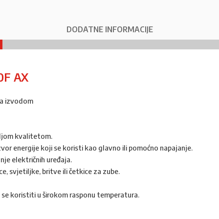
DODATNE INFORMACIJE
0F AX
sa izvodom
ljom kvalitetom.
 izvor energije koji se koristi kao glavno ili pomoćno napajanje.
e električnih uređaja.
, svjetiljke, britve ili četkice za zube.
 se koristiti u širokom rasponu temperatura.