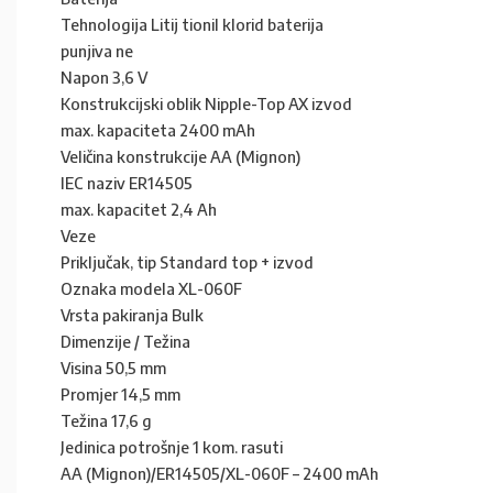
Tehnologija Litij tionil klorid baterija
punjiva ne
Napon 3,6 V
Konstrukcijski oblik Nipple-Top AX izvod
max. kapaciteta 2400 mAh
Veličina konstrukcije AA (Mignon)
IEC naziv ER14505
max. kapacitet 2,4 Ah
Veze
Priključak, tip Standard top + izvod
Oznaka modela XL-060F
Vrsta pakiranja Bulk
Dimenzije / Težina
Visina 50,5 mm
Promjer 14,5 mm
Težina 17,6 g
Jedinica potrošnje 1 kom. rasuti
AA (Mignon)/ER14505/XL-060F – 2400 mAh