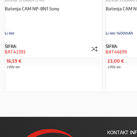
Baterije za kamere Li-Ion
Baterije za kamere 
Baterija CAM NP-BN1 Sony
Baterija CAM 
Li-Ion
Li-Ion 1400mAh
ŠIFRA:
ŠIFRA:
BAT42393
BAT46699
16,59
€
23,00
€
s PDV-om
s PDV-om
PROČITAJ VIŠE
KONTAKT INF