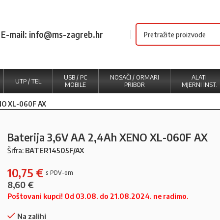
E-mail: info@ms-zagreb.hr
USB / PC
NOSAČI / ORMARI
ALATI
UTP / TEL
MOBILE
PRIBOR
MJERNI INST.
ENO XL-060F AX
Baterija 3,6V AA 2,4Ah XENO XL-060F AX
Šifra:
BATER14505F/AX
10,75
€
8,60
€
Poštovani kupci! Od 03.08. do 21.08.2024. ne radimo.
Na zalihi