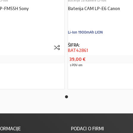
Li-Ion
Baterije za kamere Li-Ion
NP-FM55H Sony
Baterija CAM LP-E6 Canon
Li-Ion 1900mAh LION
ŠIFRA:
BAT42861
39,00
€
s PDV-om
PROČITAJ VIŠE
PROČITAJ VIŠE
ORMACIJE
PODACI O FIRMI