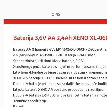
OPIS
Baterija 3,6V AA 2,4Ah XENO XL-06
Baterija AA (Mignon) 3,6V / ER14505/XL-060F – 2400 mAh 
AA (Mignon)/ER14505/XL-060F Baterija – 2400 mAh
Standardni vrh, litij tionil klorid baterija, 3,6 V
XenoEnergy pruža baterije s najvišim performansama i najbo
Litij-tionil-kloridne baterije važan su industrijski i nepunjivi
XENO AA baterije XL-060F idealne su za konstantno napajanj
Double-A baterije prikladne su za daljinske upravljače, budilice
Litijska baterija XENO AA posebno je pouzdana i izdržljiva.
Double-A baterija ER14505 vrlo je kvalitetna baterija i može
Tehničke specifikacije
Baterija