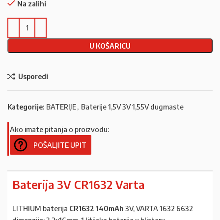
Na zalihi
U KOŠARICU
Usporedi
Kategorije:
BATERIJE
,
Baterije 1,5V 3V 1,55V dugmaste
Ako imate pitanja o proizvodu:
POŠALJITE UPIT
Baterija 3V CR1632 Varta
LITHIUM baterija
CR1632 140mAh
3V, VARTA 1632 6632
dimenzije: 3,2x16mm, 1 litijska baterija u blisteru