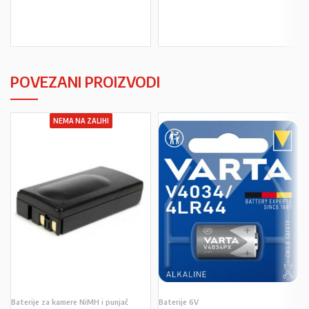
U KOŠARICU
U KOŠARICU
POVEZANI PROIZVODI
NEMA NA ZALIHI
Baterije za kamere NiMH i punjač
Baterije 6V