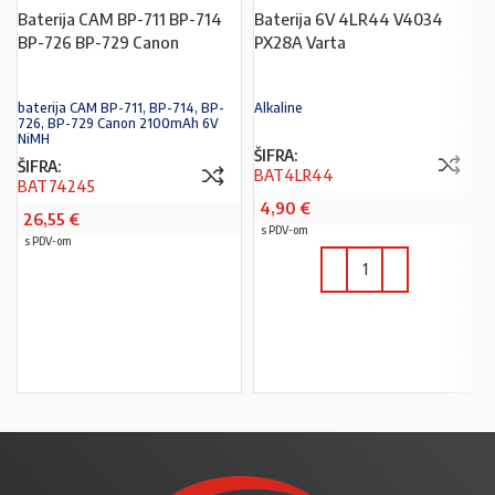
Baterija CAM BP-711 BP-714
Baterija 6V 4LR44 V4034
BP-726 BP-729 Canon
PX28A Varta
baterija CAM BP-711, BP-714, BP-
Alkaline
726, BP-729 Canon 2100mAh 6V
NiMH
ŠIFRA:
ŠIFRA:
BAT4LR44
BAT74245
4,90
€
26,55
€
s PDV-om
s PDV-om
PROČITAJ VIŠE
U KOŠARICU