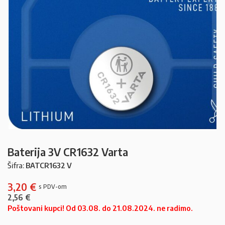
Baterija 3V CR1632 Varta
Šifra:
BATCR1632 V
3,20
€
2,56
€
Poštovani kupci! Od 03.08. do 21.08.2024. ne radimo.