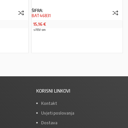
ŠIFRA:
BAT46831
15,16
€
s PDV-om
PROČITAJ VIŠE
KORISNI LINKOVI
Kontakt
Uvjeti poslovanja
Dostava