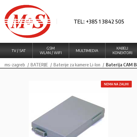
TEL: +385 1 3842 505
GSM
KABELI
TV / SAT
MULTIMEDIA
WLAN / WIFI
KONEKTORI
ms-zagreb
BATERIJE
Baterije za kamere Li-Ion
Baterija CAM 
NEMA NA ZALIHI