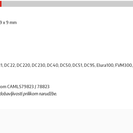
39 x 9 mm
1, DC22, DC220, DC230, DC40, DC50, DC51, DC95, Elura100, FVM300, 
om CAMLS79823 / 78823
 dobavljivosti prilikom narudžbe.