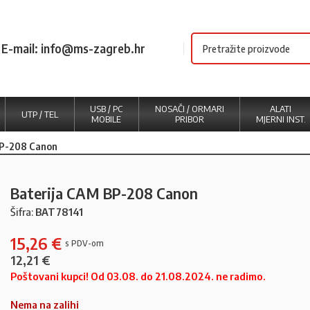
E-mail: info@ms-zagreb.hr
USB / PC
NOSAČI / ORMARI
ALATI
UTP / TEL
MOBILE
PRIBOR
MJERNI INST.
BP-208 Canon
Baterija CAM BP-208 Canon
Šifra:
BAT78141
15,26
€
12,21
€
Poštovani kupci! Od 03.08. do 21.08.2024. ne radimo.
Nema na zalihi