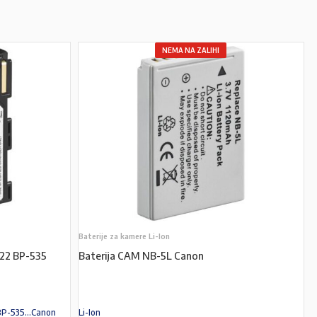
NEMA NA ZALIHI
Baterije za kamere Li-Ion
522 BP-535
Baterija CAM NB-5L Canon
BP-535...Canon
Li-Ion