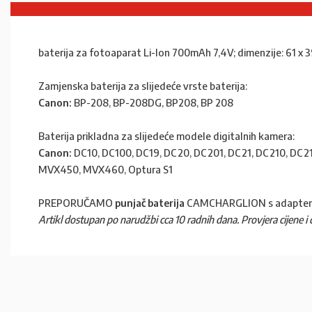
baterija za fotoaparat Li-Ion 700mAh 7,4V; dimenzije: 61 x 
Zamjenska baterija za slijedeće vrste baterija:
Canon:
BP-208, BP-208DG, BP208, BP 208
Baterija prikladna za slijedeće modele digitalnih kamera:
Canon:
DC10, DC100, DC19, DC20, DC201, DC21, DC210, DC21
MVX450, MVX460, Optura S1
PREPORUČAMO
punjač baterija
CAMCHARGLION s adapter
Artikl dostupan po narudžbi cca 10 radnih dana. Provjera cijene i