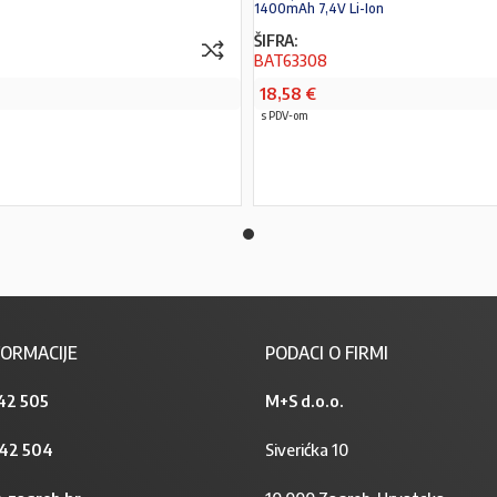
1400mAh 7,4V Li-Ion
ŠIFRA:
BAT63308
18,58
€
s PDV-om
PROČITAJ VIŠE
PROČITAJ VIŠE
ORMACIJE
PODACI O FIRMI
42 505
M+S d.o.o.
842 504
Siverićka 10