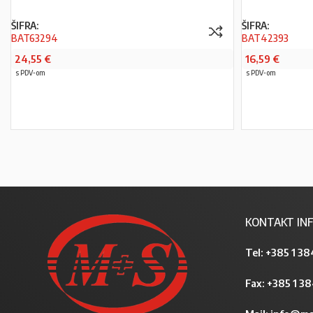
ŠIFRA:
ŠIFRA:
BAT63294
BAT42393
24,55
€
16,59
€
s PDV-om
s PDV-om
PROČITAJ VIŠE
KONTAKT INF
Tel:
+385 1 38
Fax: +385 1 3