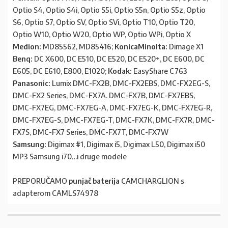
Optio S4, Optio S4i, Optio S5i, Optio S5n, Optio S5z, Optio
S6, Optio S7, Optio SV, Optio SVi, Optio T10, Optio T20,
Optio W10, Optio W20, Optio WP, Optio WPi, Optio X
Medion:
MD85562, MD85416;
KonicaMinolta:
Dimage X1
Benq:
DC X600, DC E510, DC E520, DC E520+, DC E600, DC
E605, DC E610, E800, E1020;
Kodak:
EasyShare C763
Panasonic:
Lumix DMC-FX2B, DMC-FX2EBS, DMC-FX2EG-S,
DMC-FX2 Series, DMC-FX7A. DMC-FX7B, DMC-FX7EBS,
DMC-FX7EG, DMC-FX7EG-A, DMC-FX7EG-K, DMC-FX7EG-R,
DMC-FX7EG-S, DMC-FX7EG-T, DMC-FX7K, DMC-FX7R, DMC-
FX7S, DMC-FX7 Series, DMC-FX7T, DMC-FX7W
Samsung:
Digimax #1, Digimax i5, Digimax L50, Digimax i50
MP3 Samsung i70…i druge modele
PREPORUČAMO
punjač baterija
CAMCHARGLION s
adapterom CAMLS74978