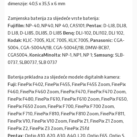
dimenzije: 40,5 x 35,5 x 6 mm
Zamjenska baterija za slijedeće vrste baterija:
Fujifilm:
NP-40, NP40, NP 40, CAS101;
Pentax:
D-LI8, DLI8,
D LI8, D-LI85, DLI85, D LI85
Benq:
DLI-102, DLI102, DLI 102,
Kodak:
KLIC-7005, KLIC 7005, KLIC7005,
Panasonic:
CGA-
S004, CGA-S004A/1B, CGA-S004E/1B, DMW-BCB7,
CGAS004,
KonicaMinolta:
NP-1, NP1, NP 1;
Samsung:
SLB-
0737, SLB0737, SLB 0737
Baterija prikladna za slijedeće modele digitalnih kamera:
Fuji:
FinePix F402, FinePix F455, FinePix F455 Zoom, FinePix
F460, FinePix F460 Zoom, FinePix F470, FinePix F470 Zoom,
FinePix F480, FinePix F610, FinePix F610 Zoom, FinePix F650,
FinePix F650 Zoom, FinePix F700, FinePix F700 Zoom,
FinePix F710, FinePix F810, FinePix F810 Zoom, FinePix F811,
FinePix V10, FinePix V10 Zoom, FinePix Z1, FinePix Z1 Zoom,
FinePix Z2, FinePix Z3 Zoom, FinePix Z5fd
Pentax:
Optio A10, A20, A30, A40, L20, Optio E65, Optio S,