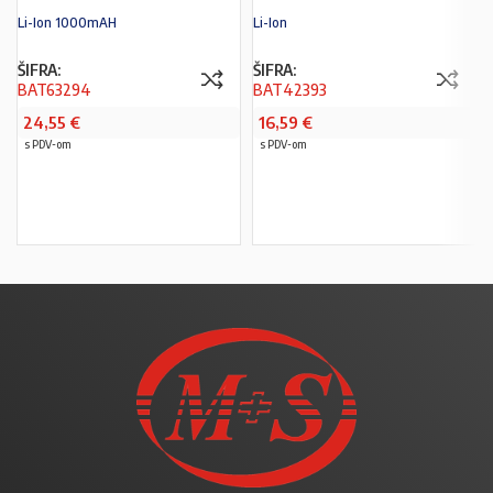
Li-Ion 1000mAH
Li-Ion
ŠIFRA:
ŠIFRA:
BAT63294
BAT42393
24,55
€
16,59
€
s PDV-om
s PDV-om
PROČITAJ VIŠE
PROČITAJ VIŠE