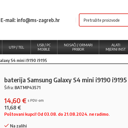
E-mail: info@ms-zagreb.hr
USB / PC
NOSAČI / ORMARI
ALATI
UTP / TEL
MOBILE
PRIBOR
MJERNI INST.
alaxy S4 mini i9190 i9195
baterija Samsung Galaxy S4 mini i9190 i9195
Šifra:
BATMP43571
14,60
€
11,68
€
Poštovani kupci! Od 03.08. do 21.08.2024. ne radimo.
Na zalihi