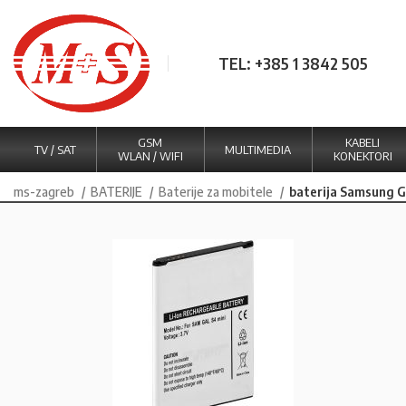
TEL: +385 1 3842 505
GSM
KABELI
TV / SAT
MULTIMEDIA
WLAN / WIFI
KONEKTORI
ms-zagreb
BATERIJE
Baterije za mobitele
baterija Samsung G