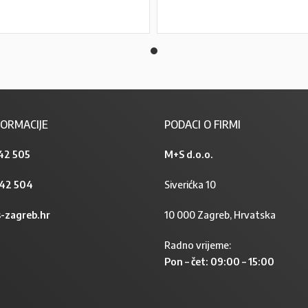
PROČITAJ VIŠE
PROČITAJ VIŠE
ORMACIJE
PODACI O FIRMI
42 505
M+S d.o.o.
842 504
Siverićka 10
-zagreb.hr
10 000 Zagreb, Hrvatska
Radno vrijeme:
Pon – čet: 09:00 – 15:00