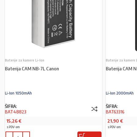
Baterije za kamere Li-Ion
Baterije za kamere 
Baterija CAM NB-7L Canon
Baterija CAM 
Li-Ion 1050mAh
Li-Ion 2000mAh
ŠIFRA:
ŠIFRA:
BAT48823
BAT63316
15,26
€
21,90
€
s PDV-om
s PDV-om