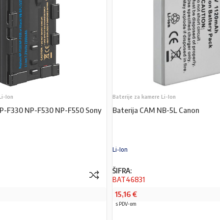
Li-Ion
Baterije za kamere Li-Ion
NP-F330 NP-F530 NP-F550 Sony
Baterija CAM NB-5L Canon
Li-Ion
ŠIFRA:
BAT46831
15,16
€
s PDV-om