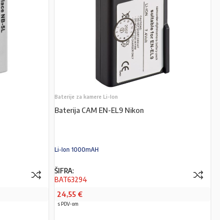
Baterije za kamere Li-Ion
Baterija CAM EN-EL9 Nikon
Li-Ion 1000mAH
ŠIFRA:
BAT63294
24,55
€
s PDV-om