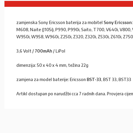
zamjenska Sony Ericsson baterija za mobitel
Sony Ericsson
M608, Naite (J105i), P990, P990i, Saito, T700, V640i, V
W950i, W958, W960i, Z250i, Z320, Z320i, Z530i, Z610i, Z750
3,6 Volt /
700mAh
/ LiPol
dimenzija: 50 x 40 x 4 mm, težina 22g
zamjena za model baterije: Ericsson
BST-33
, BST 33, BST33
Artikl dostupan po narudžbi cca 7 radnih dana. Provjera cijen