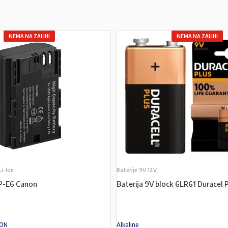
NEMA NA ZALIHI
NEMA NA ZALIHI
Li-Ion
Baterije 9V 12V
LP-E6 Canon
Baterija 9V block 6LR61 Duracel 
ION
Alkaline