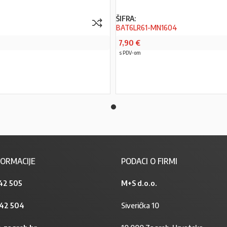
ŠIFRA:
BAT6LR61-MN1604
7,90
€
s PDV-om
PROČITAJ VIŠE
PROČITAJ VIŠE
ORMACIJE
PODACI O FIRMI
42 505
M+S d.o.o.
842 504
Siverićka 10