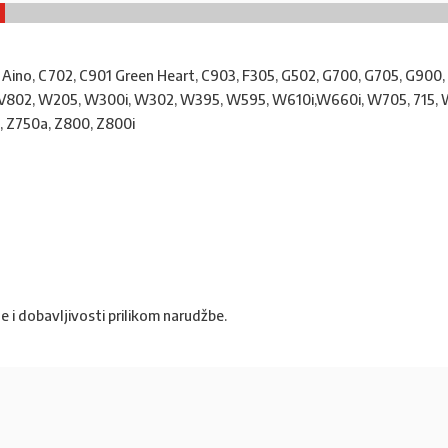
: Aino, C702, C901 Green Heart, C903, F305, G502, G700, G705, G900,
800, V802, W205, W300i, W302, W395, W595, W610i,W660i, W705, 71
, Z750a, Z800, Z800i
e i dobavljivosti prilikom narudžbe.