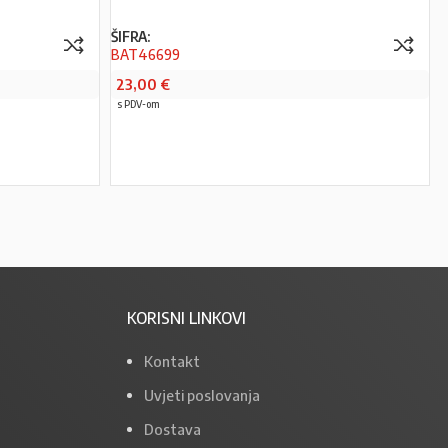
ŠIFRA:
BAT46699
23,00
€
s PDV-om
PROČITAJ VIŠE
KORISNI LINKOVI
Kontakt
Uvjeti poslovanja
Dostava