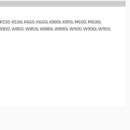
 K530, K530i, K660, K660i, K800i, K810i, M600, M600i,
5, W830, W850, W850i, W880i, W890i, W900, W900i, W950,