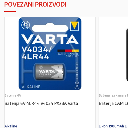
POVEZANI PROIZVODI
Baterije 6V
Baterije za kamere 
Baterija 6V 4LR44 V4034 PX28A Varta
Baterija CAM 
Alkaline
Li-Ion 1900mAh L