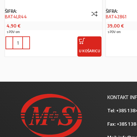
ŠIFRA:
ŠIFRA:
BAT4LR44
BAT42861
4,90
€
39,00
€
s PDV-om
s PDV-om
U KOŠARICU
KONTAKT INF
Tel:
+385 1 38
Fax: +385 1 3