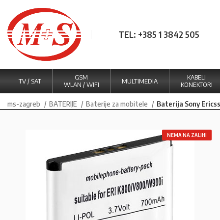
TEL: +385 1 3842 505
GSM
KABELI
TV / SAT
MULTIMEDIA
WLAN / WIFI
KONEKTORI
ms-zagreb
BATERIJE
Baterije za mobitele
Baterija Sony Eric
NEMA NA ZALIHI