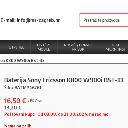
E-mail: info@ms-zagreb.hr
USB / PC
NOSAČI / ORMARI
ALATI
UTP / TEL
MOBILE
PRIBOR
MJERNI INST.
sson K800 W900i BST-33
Baterija Sony Ericsson K800 W900i BST-33
Šifra:
BATMP46761
16,50
€
13,20
€
Poštovani kupci! Od 03.08. do 21.08.2024. ne radimo.
Nema na zalihi