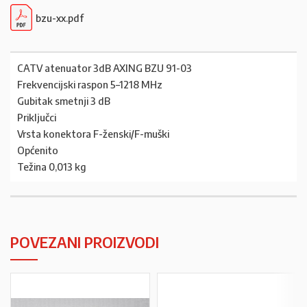
bzu-xx.pdf
CATV atenuator 3dB AXING BZU 91-03
Frekvencijski raspon 5–1218 MHz
Gubitak smetnji 3 dB
Priključci
Vrsta konektora F-ženski/F-muški
Općenito
Težina 0,013 kg
POVEZANI PROIZVODI