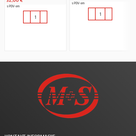
32,00
€
s PDV-om
s PDV-om
U KOŠARICU
U KOŠARICU