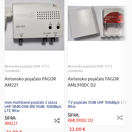
Antenska pojačala DVB-T/T2
Antenska pojačala DVB-T/T2
zemaljska
zemaljska
Antensko pojačalo FAGOR
Antensko pojačalo FAGOR
AM221
AML910DC D2
mini multiband pojačalo 2 ulaza
TV pojačalo 35dB UHF 108dBµV, LTE
UHF 38dB DAB-BIII 30dB, 108dBµV,
filter
LTE filter
ŠIFRA:
ŠIFRA:
AML910DC D2
AM221
22,00
€