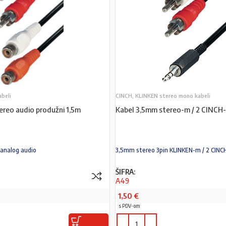
abeli
CINCH, KLINKEN stereo mono kabeli
ereo audio produžni 1,5m
Kabel 3,5mm stereo-m / 2 CINCH
 analog audio
3,5mm stereo 3pin KLINKEN-m / 2 CIN
ŠIFRA:
A49
1,50
€
s PDV-om