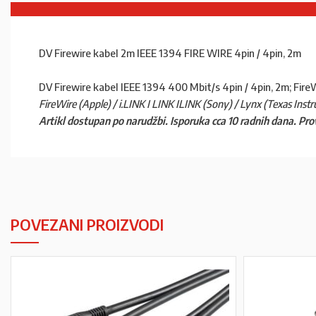
DV Firewire kabel 2m IEEE 1394 FIRE WIRE 4pin / 4pin, 2m
DV Firewire kabel IEEE 1394 400 Mbit/s 4pin / 4pin, 2m; Fir
FireWire (Apple) / i.LINK I LINK ILINK (Sony) / Lynx (Texas Inst
Artikl dostupan po narudžbi. Isporuka cca 10 radnih dana. Pro
POVEZANI PROIZVODI