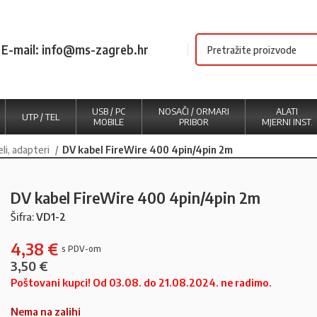
E-mail: info@ms-zagreb.hr
USB / PC
NOSAČI / ORMARI
ALATI
UTP / TEL
MOBILE
PRIBOR
MJERNI INST.
li, adapteri
DV kabel FireWire 400 4pin/4pin 2m
DV kabel FireWire 400 4pin/4pin 2m
Šifra:
VD1-2
4,38
€
3,50
€
Poštovani kupci! Od 03.08. do 21.08.2024. ne radimo.
Nema na zalihi