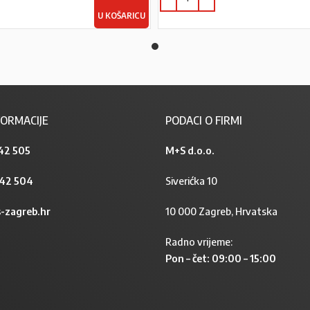
U KOŠARICU
ORMACIJE
PODACI O FIRMI
42 505
M+S d.o.o.
842 504
Siverićka 10
-zagreb.hr
10 000 Zagreb, Hrvatska
Radno vrijeme:
Pon – čet: 09:00 – 15:00