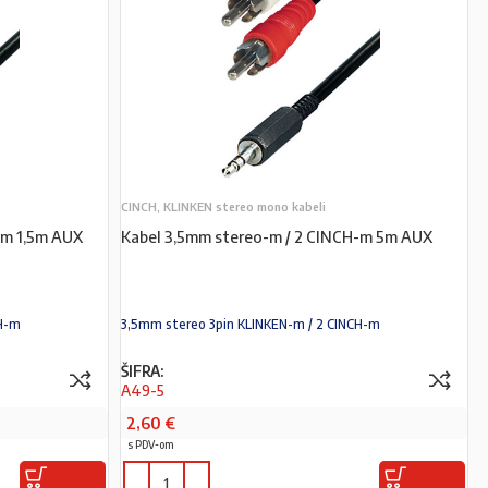
CINCH, KLINKEN stereo mono kabeli
-m 1,5m AUX
Kabel 3,5mm stereo-m / 2 CINCH-m 5m AUX
CH-m
3,5mm stereo 3pin KLINKEN-m / 2 CINCH-m
ŠIFRA:
A49-5
2,60
€
s PDV-om