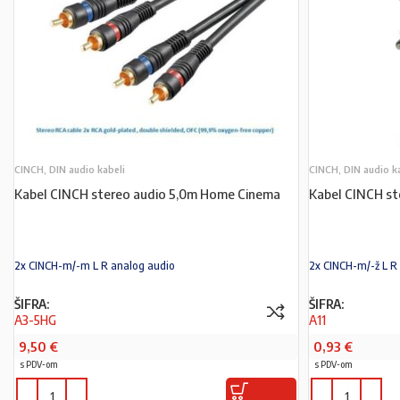
CINCH, DIN audio kabeli
CINCH, DIN audio k
Kabel CINCH stereo audio 5,0m Home Cinema
Kabel CINCH st
2x CINCH-m/-m L R analog audio
2x CINCH-m/-ž L R
ŠIFRA:
ŠIFRA:
A3-5HG
A11
9,50
€
0,93
€
s PDV-om
s PDV-om