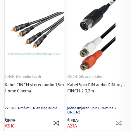
CINCH, DIN audio kabeli
CINCH, DIN audio kabeli
Kabel CINCH stereo audio 1,5m
Kabel 5pin DIN audio DIN-m / 2
Home Cinema
CINCH-ž 0,2m
2x CINCH-m/-m L R analog audio
jednosmjeran 5pin DIN-m na 2
CINCH-ž
ŠIFRA:
ŠIFRA:
A3HG
A27A