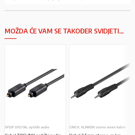
MOŽDA ĆE VAM SE TAKOĐER SVIDJETI…
SPDIF DIGITAL optički audio
CINCH, KLINKEN stereo mono kabeli