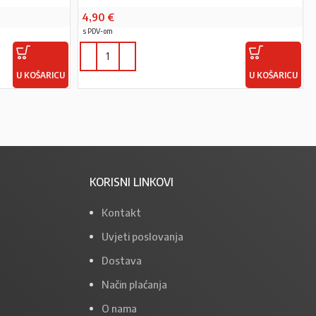
4,90
€
s PDV-om
U KOŠARICU
U KOŠARICU
KORISNI LINKOVI
Kontakt
Uvjeti poslovanja
Dostava
Način plaćanja
O nama