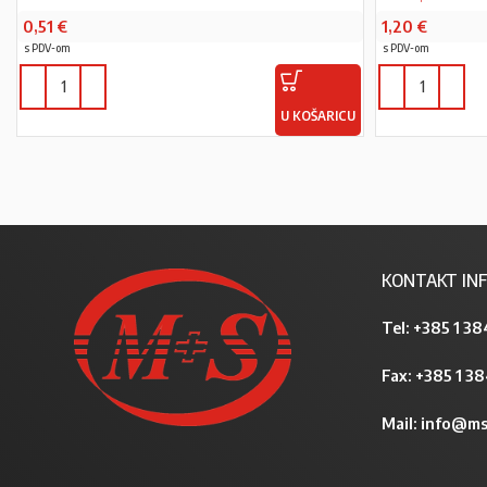
0,51
€
1,20
€
s PDV-om
s PDV-om
U KOŠARICU
KONTAKT INF
Tel:
+385 1 38
Fax: +385 1 3
Mail:
info@ms