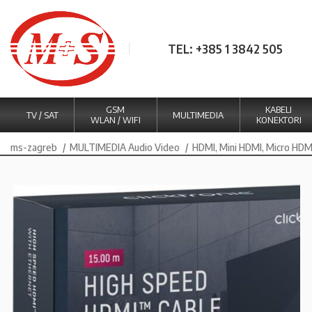
TEL: +385 1 3842 505
GSM
KABELI
TV / SAT
MULTIMEDIA
WLAN / WIFI
KONEKTORI
ms-zagreb
MULTIMEDIA Audio Video
HDMI, Mini HDMI, Micro HDM