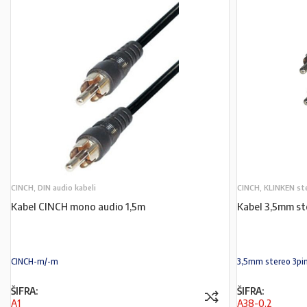
CINCH, DIN audio kabeli
CINCH, KLINKEN st
Kabel CINCH mono audio 1,5m
Kabel 3,5mm st
CINCH-m/-m
3,5mm stereo 3pin
ŠIFRA:
ŠIFRA:
A1
A38-0,2