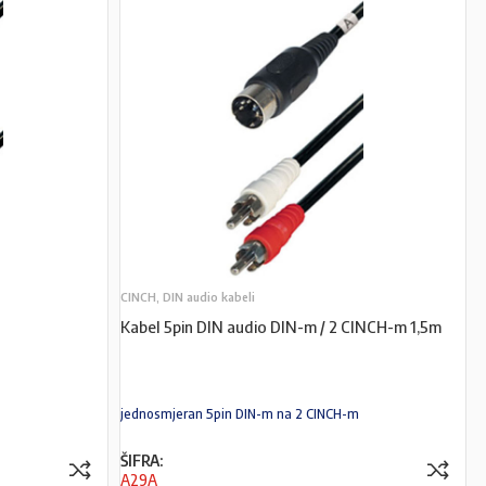
CINCH, DIN audio kabeli
Kabel 5pin DIN audio DIN-m / 2 CINCH-m 1,5m
jednosmjeran 5pin DIN-m na 2 CINCH-m
ŠIFRA:
A29A