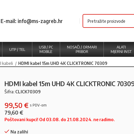
E-mail: info@ms-zagreb.hr
USB / PC
NOSAČI / ORMARI
ALATI
UTP / TEL
MOBILE
PRIBOR
MJERNI INST.
I kabeli
HDMI kabel 15m UHD 4K CLICKTRONIC 70309
HDMI kabel 15m UHD 4K CLICKTRONIC 7030
Šifra:
CLICK70309
99,50
€
79,60
€
Poštovani kupci! Od 03.08. do 21.08.2024. ne radimo.
Na zalihi