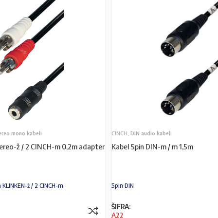
ereo mono kabeli
CINCH, DIN audio kabeli
ereo-ž / 2 CINCH-m 0,2m adapter
Kabel 5pin DIN-m / m 1,5m
 KLINKEN-ž / 2 CINCH-m
5pin DIN
ŠIFRA:
A22