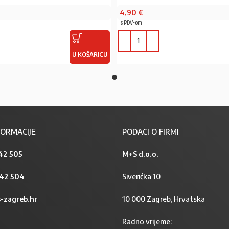
4,90
€
s PDV-om
U KOŠARICU
ORMACIJE
PODACI O FIRMI
42 505
M+S d.o.o.
842 504
Siverićka 10
-zagreb.hr
10 000 Zagreb, Hrvatska
Radno vrijeme: