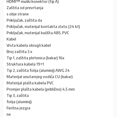
HDMI™ muški konektor (tip A)
Zaštita od prevrtanja
s obje strane
Priključak, zaštita da
Priključak, materijal kontakta zlato (24 kt)
Priključak, materijal kućišta ABS, PVC
Kabel
Vrsta kabela okrugli kabel
Broj zaštita 3 x
Tip 1, zaštita pletenica (bakar) 16x
Struktura kabela 19+1
Tip 2, zaštita folija (aluminij) AWG 24
Materijal unutarnjeg vodiča CU (bakar)
Materijal plašta kabela PVC
Promjer plašta kabela (približno) 4,5 mm
Tip 3, zaštita
folija (aluminij)
Feritna jezgra
ne