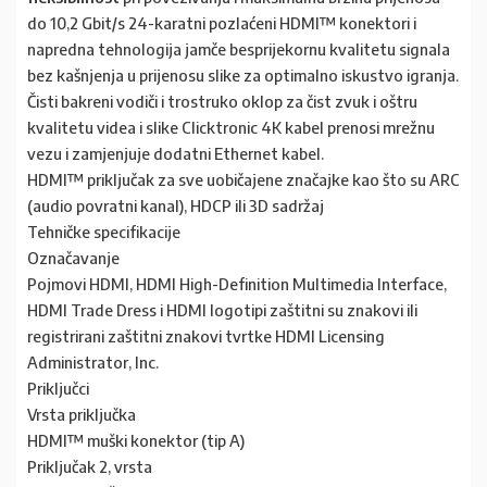
do 10,2 Gbit/s 24-karatni pozlaćeni HDMI™ konektori i
napredna tehnologija jamče besprijekornu kvalitetu signala
bez kašnjenja u prijenosu slike za optimalno iskustvo igranja.
Čisti bakreni vodiči i trostruko oklop za čist zvuk i oštru
kvalitetu videa i slike Clicktronic 4K kabel prenosi mrežnu
vezu i zamjenjuje dodatni Ethernet kabel.
HDMI™ priključak za sve uobičajene značajke kao što su ARC
(audio povratni kanal), HDCP ili 3D sadržaj
Tehničke specifikacije
Označavanje
Pojmovi HDMI, HDMI High-Definition Multimedia Interface,
HDMI Trade Dress i HDMI logotipi zaštitni su znakovi ili
registrirani zaštitni znakovi tvrtke HDMI Licensing
Administrator, Inc.
Priključci
Vrsta priključka
HDMI™ muški konektor (tip A)
Priključak 2, vrsta