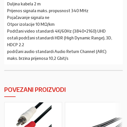
Duljina kabela 2 m
Prijenos signala maks. propusnost 340 MHz
Pojačavanje signala ne
Otpor izolacije 10 MΩ/km
Podržani video standardi 4K/60Hz (3840×2160) UHD
ostali podržani standardi HDR (High Dynamic Range), 3D,
HDCP 2.2
podržani audio standardi Audio Return Channel (ARC)
maks. brzina prijenosa 10,2 Gbit/s
POVEZANI PROIZVODI