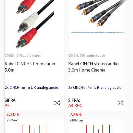
CINCH, DIN audio kabeli
CINCH, DIN audio kabeli
Kabel CINCH stereo audio
Kabel CINCH stereo audio
5,0m
3,0m Home Cinema
2x CINCH-m/-m L R analog audio
2x CINCH-m/-m L R analog audio
ŠIFRA:
ŠIFRA:
A5
A3-3HG
2,20
€
7,25
€
s PDV-om
s PDV-om