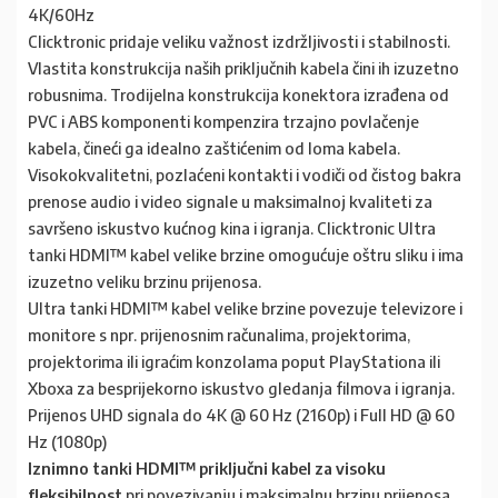
4K/60Hz
Clicktronic pridaje veliku važnost izdržljivosti i stabilnosti.
Vlastita konstrukcija naših priključnih kabela čini ih izuzetno
robusnima. Trodijelna konstrukcija konektora izrađena od
PVC i ABS komponenti kompenzira trzajno povlačenje
kabela, čineći ga idealno zaštićenim od loma kabela.
Visokokvalitetni, pozlaćeni kontakti i vodiči od čistog bakra
prenose audio i video signale u maksimalnoj kvaliteti za
savršeno iskustvo kućnog kina i igranja. Clicktronic Ultra
tanki HDMI™ kabel velike brzine omogućuje oštru sliku i ima
izuzetno veliku brzinu prijenosa.
Ultra tanki HDMI™ kabel velike brzine povezuje televizore i
monitore s npr. prijenosnim računalima, projektorima,
projektorima ili igraćim konzolama poput PlayStationa ili
Xboxa za besprijekorno iskustvo gledanja filmova i igranja.
Prijenos UHD signala do 4K @ 60 Hz (2160p) i Full HD @ 60
Hz (1080p)
Iznimno tanki HDMI™ priključni kabel za visoku
fleksibilnost
pri povezivanju i maksimalnu brzinu prijenosa