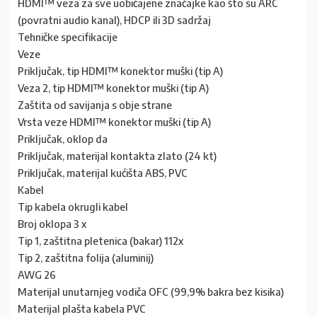
HDMI™ veza za sve uobičajene značajke kao što su ARC
(povratni audio kanal), HDCP ili 3D sadržaj
Tehničke specifikacije
Veze
Priključak, tip HDMI™ konektor muški (tip A)
Veza 2, tip HDMI™ konektor muški (tip A)
Zaštita od savijanja s obje strane
Vrsta veze HDMI™ konektor muški (tip A)
Priključak, oklop da
Priključak, materijal kontakta zlato (24 kt)
Priključak, materijal kućišta ABS, PVC
Kabel
Tip kabela okrugli kabel
Broj oklopa 3 x
Tip 1, zaštitna pletenica (bakar) 112x
Tip 2, zaštitna folija (aluminij)
AWG 26
Materijal unutarnjeg vodiča OFC (99,9% bakra bez kisika)
Materijal plašta kabela PVC