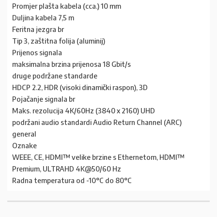
Promjer plašta kabela (cca.) 10 mm
Duljina kabela 7,5 m
Feritna jezgra br
Tip 3, zaštitna folija (aluminij)
Prijenos signala
maksimalna brzina prijenosa 18 Gbit/s
druge podržane standarde
HDCP 2.2, HDR (visoki dinamički raspon), 3D
Pojačanje signala br
Maks. rezolucija 4K/60Hz (3840 x 2160) UHD
podržani audio standardi Audio Return Channel (ARC)
general
Oznake
WEEE, CE, HDMI™ velike brzine s Ethernetom, HDMI™
Premium, ULTRAHD 4K@50/60 Hz
Radna temperatura od -10°C do 80°C