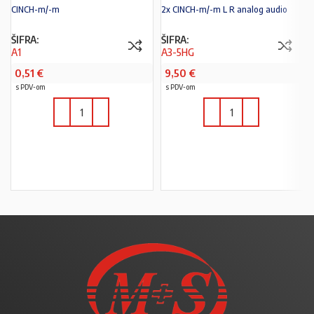
CINCH-m/-m
2x CINCH-m/-m L R analog audio
ŠIFRA:
ŠIFRA:
A1
A3-5HG
0,51
€
9,50
€
s PDV-om
s PDV-om
U KOŠARICU
U KOŠARICU