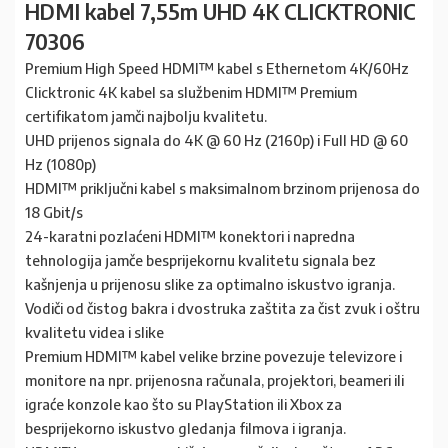
HDMI kabel 7,55m UHD 4K CLICKTRONIC
70306
Premium High Speed ​​​​HDMI™ kabel s Ethernetom 4K/60Hz
Clicktronic 4K kabel sa službenim HDMI™ Premium
certifikatom jamči najbolju kvalitetu.
UHD prijenos signala do 4K @ 60 Hz (2160p) i Full HD @ 60
Hz (1080p)
HDMI™ priključni kabel s maksimalnom brzinom prijenosa do
18 Gbit/s
24-karatni pozlaćeni HDMI™ konektori i napredna
tehnologija jamče besprijekornu kvalitetu signala bez
kašnjenja u prijenosu slike za optimalno iskustvo igranja.
Vodiči od čistog bakra i dvostruka zaštita za čist zvuk i oštru
kvalitetu videa i slike
Premium HDMI™ kabel velike brzine povezuje televizore i
monitore na npr. prijenosna računala, projektori, beameri ili
igraće konzole kao što su PlayStation ili Xbox za
besprijekorno iskustvo gledanja filmova i igranja.