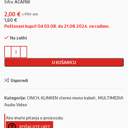
Šifra:
ACAI1W
2,00
€
1,60
€
Poštovani kupci! Od 03.08. do 21.08.2024. ne radimo.
Na zalihi
U KOŠARICU
Usporedi
Kategorije:
CINCH, KLINKEN stereo mono kabeli
,
MULTIMEDIA
Audio Video
Ako imate pitanja o proizvodu:
POŠALJITE UPIT