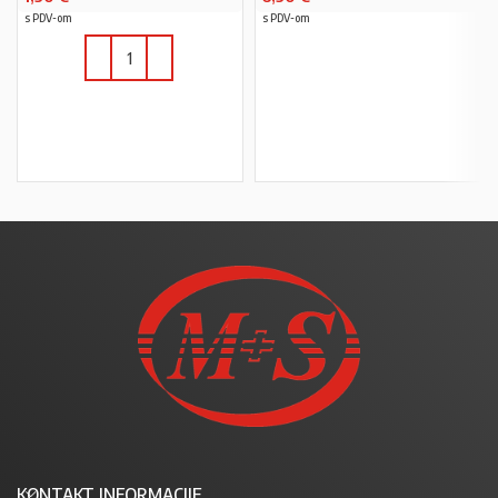
s PDV-om
s PDV-om
PROČITAJ VIŠE
U KOŠARICU
KONTAKT INFORMACIJE