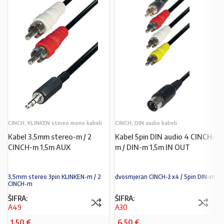
CINCH, KLINKEN stereo mono kabeli
CINCH, DIN audio kabeli
Kabel 3,5mm stereo-m / 2
Kabel 5pin DIN audio 4 CINCH-
CINCH-m 1,5m AUX
m / DIN-m 1,5m IN OUT
3,5mm stereo 3pin KLINKEN-m / 2
dvosmjeran CINCH-ž x4 / 5pin DIN-m
CINCH-m
ŠIFRA:
ŠIFRA:
A49
A30
1,50
€
6,50
€