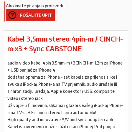
Ako imate pitanja o proizvodu:
POŠALJITE UPIT
Kabel 3,5mm stereo 4pin-m / CINCH-
m x3 + Sync CABSTONE
audio video kabel 4pin 3,5mm-m / 3CINCH-m 1,2m za iPhone
+ USB punjač za iPhone 4
dodatna oprema za iPhone – set kabela za prijenos slike i
zvuka s iPod-a/iPhone-a na TV prijemnik, audio uređaje ili
sinhronizaciju uređaja. Apple konektor / USB, composite
video i stereo jack
Uživajte u filmovima, slikama i glazbi s Vašeg iPod-a/iPhone-
a na TV-u, HiFi liniji ili stereo liniji u automobilu!
High quality and innovative A/V and sync adapter cable
Kabel istovremeno može služiti i kao iPhone/iPod punjač