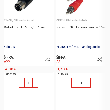
CINCH, DIN audio kabeli
CINCH, DIN audio kabeli
Kabel 5pin DIN-m / m 1,5m
Kabel CINCH stereo audio 1,5m
5pin DIN
2xCINCH-m/-m L R analog audio
ŠIFRA:
ŠIFRA:
A22
A3
4,90
€
1,20
€
s PDV-om
s PDV-om
U KOŠARICU
U KOŠARICU