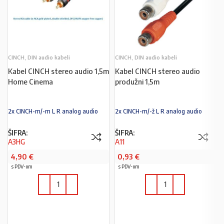
CINCH, DIN audio kabeli
CINCH, DIN audio kabeli
Kabel CINCH stereo audio 1,5m
Kabel CINCH stereo audio
Home Cinema
produžni 1,5m
2x CINCH-m/-m L R analog audio
2x CINCH-m/-ž L R analog audio
ŠIFRA:
ŠIFRA:
A3HG
A11
4,90
€
0,93
€
s PDV-om
s PDV-om
U KOŠARICU
U KOŠARICU