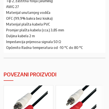
Tip 2, zaštitna folija (aluminij)
AWG 27
Materijal unutarnjeg vodiča
OFC (99,9% bakra bez kisika)
Materijal plašta kabela PVC
Promjer plašta kabela (cca.) 3,85 mm
Duljina kabela 2 m
Impedancija prijenosa signala 50 Ω
Općenito Radna temperatura od -10 °C do 80 °C
POVEZANI PROIZVODI