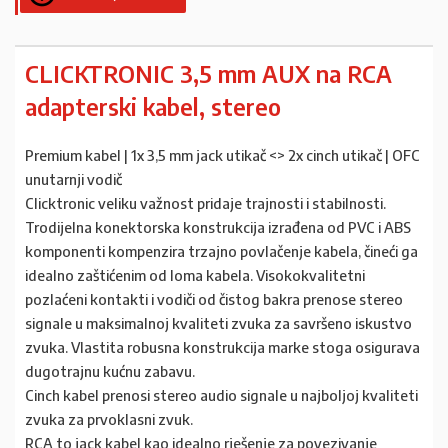
CLICKTRONIC 3,5 mm AUX na RCA
adapterski kabel, stereo
Premium kabel | 1x 3,5 mm jack utikač <> 2x cinch utikač | OFC
unutarnji vodič
Clicktronic veliku važnost pridaje trajnosti i stabilnosti.
Trodijelna konektorska konstrukcija izrađena od PVC i ABS
komponenti kompenzira trzajno povlačenje kabela, čineći ga
idealno zaštićenim od loma kabela. Visokokvalitetni
pozlaćeni kontakti i vodiči od čistog bakra prenose stereo
signale u maksimalnoj kvaliteti zvuka za savršeno iskustvo
zvuka. Vlastita robusna konstrukcija marke stoga osigurava
dugotrajnu kućnu zabavu.
Cinch kabel prenosi stereo audio signale u najboljoj kvaliteti
zvuka za prvoklasni zvuk.
RCA to jack kabel kao idealno rješenje za povezivanje