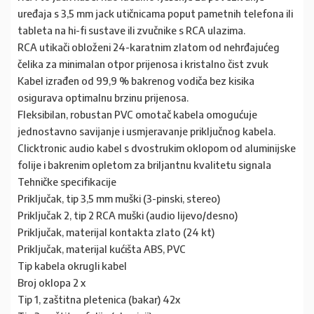
uređaja s 3,5 mm jack utičnicama poput pametnih telefona ili
tableta na hi-fi sustave ili zvučnike s RCA ulazima.
RCA utikači obloženi 24-karatnim zlatom od nehrđajućeg
čelika za minimalan otpor prijenosa i kristalno čist zvuk
Kabel izrađen od 99,9 % bakrenog vodiča bez kisika
osigurava optimalnu brzinu prijenosa.
Fleksibilan, robustan PVC omotač kabela omogućuje
jednostavno savijanje i usmjeravanje priključnog kabela.
Clicktronic audio kabel s dvostrukim oklopom od aluminijske
folije i bakrenim opletom za briljantnu kvalitetu signala
Tehničke specifikacije
Priključak, tip 3,5 mm muški (3-pinski, stereo)
Priključak 2, tip 2 RCA muški (audio lijevo/desno)
Priključak, materijal kontakta zlato (24 kt)
Priključak, materijal kućišta ABS, PVC
Tip kabela okrugli kabel
Broj oklopa 2 x
Tip 1, zaštitna pletenica (bakar) 42x