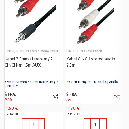
CINCH, KLINKEN stereo mono kabeli
CINCH, DIN audio kabeli
Kabel 3,5mm stereo-m / 2
Kabel CINCH stereo audio
CINCH-m 1,5m AUX
2,5m
3,5mm stereo 3pin KLINKEN-m / 2
2x CINCH-m/-m L R analog audio
CINCH-m
ŠIFRA:
ŠIFRA:
A49
A4
1,50
€
1,70
€
s PDV-om
s PDV-om