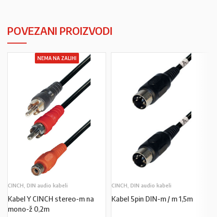
POVEZANI PROIZVODI
NEMA NA ZALIHI
CINCH, DIN audio kabeli
CINCH, DIN audio kabeli
Kabel Y CINCH stereo-m na
Kabel 5pin DIN-m / m 1,5m
mono-ž 0,2m