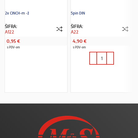
2x CINCH-m -ž
5pin DIN
ŠIFRA:
ŠIFRA:
A122
A22
0,95
€
4,90
€
s PDV-om
s PDV-om
PROČITAJ VIŠE
U KOŠARICU