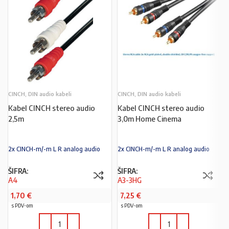
CINCH, DIN audio kabeli
CINCH, DIN audio kabeli
Kabel CINCH stereo audio
Kabel CINCH stereo audio
2,5m
3,0m Home Cinema
2x CINCH-m/-m L R analog audio
2x CINCH-m/-m L R analog audio
ŠIFRA:
ŠIFRA:
A4
A3-3HG
1,70
€
7,25
€
s PDV-om
s PDV-om