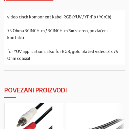
video cinch komponent kabel RGB (YUV / YPrPb / YCrCb)
75 Ohma 3CINCH-m / 3CINCH-m
3m
stereo, pozlačeni
kontakti
for YUV applications,also for RGB, gold plated video: 3 x 75
Ohm coaxial
POVEZANI PROIZVODI