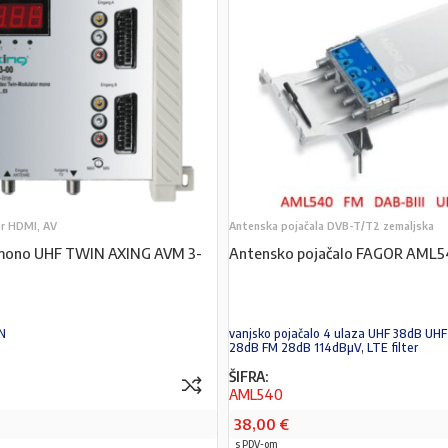
er HDMI, AV
Antenska pojačala DVB-T/T2 zemaljska
mono UHF TWIN AXING AVM 3-
Antensko pojačalo FAGOR AML5
N
vanjsko pojačalo 4 ulaza UHF 38dB UHF
28dB FM 28dB 114dBµV, LTE filter
ŠIFRA:
AML540
38,00
€
s PDV-om