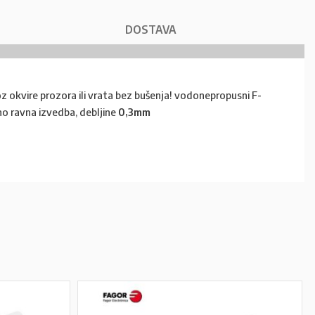
DOSTAVA
z okvire prozora ili vrata bez bušenja! vodonepropusni F-
no ravna izvedba, debljine
0,3mm