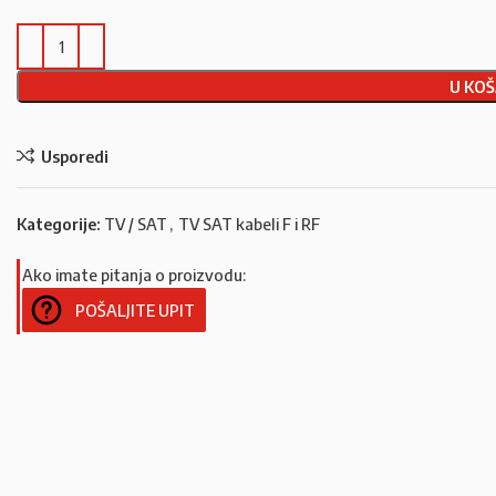
U KOŠ
Usporedi
Kategorije:
TV / SAT
,
TV SAT kabeli F i RF
Ako imate pitanja o proizvodu:
POŠALJITE UPIT