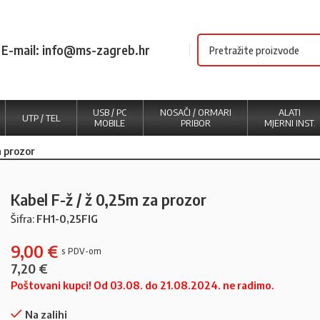
E-mail: info@ms-zagreb.hr
USB / PC
NOSAČI / ORMARI
ALATI
UTP / TEL
MOBILE
PRIBOR
MJERNI INST.
a prozor
Kabel F-ž / ž 0,25m za prozor
Šifra:
FH1-0,25FIG
9,00
€
7,20
€
Poštovani kupci! Od 03.08. do 21.08.2024. ne radimo.
Na zalihi