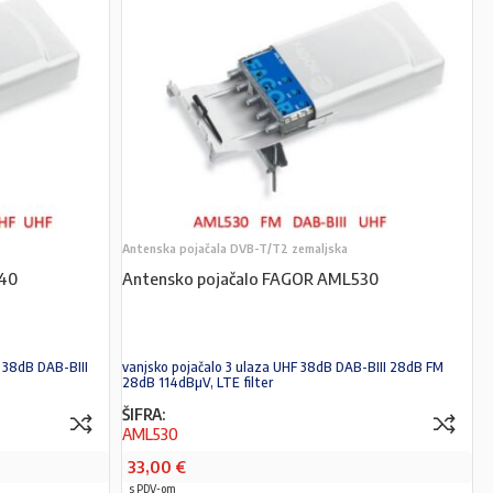
Antenska pojačala DVB-T/T2 zemaljska
40
Antensko pojačalo FAGOR AML530
 38dB DAB-BIII
vanjsko pojačalo 3 ulaza UHF 38dB DAB-BIII 28dB FM
28dB 114dBµV, LTE filter
ŠIFRA:
AML530
33,00
€
s PDV-om