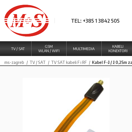
TEL: +385 1 3842 505
GSM
KABELI
TV / SAT
MULTIMEDIA
WLAN / WIFI
KONEKTORI
ms-zagreb
TV / SAT
TV SAT kabeli F i RF
Kabel F-ž / ž 0,25m z