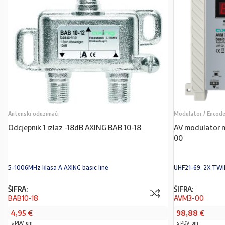
Antenski oduzimaći
Modulator / Encod
Odcjepnik 1 izlaz -18dB AXING BAB 10-18
AV modulator 
00
5-1006MHz klasa A AXING basic line
UHF21-69, 2X TWI
ŠIFRA:
ŠIFRA:
BAB10-18
AVM3-00
4,95
€
98,88
€
s PDV-om
s PDV-om