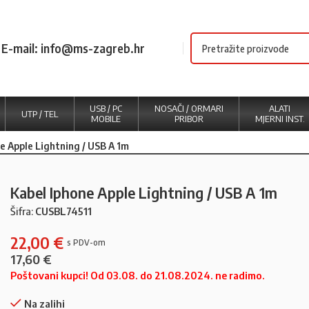
E-mail: info@ms-zagreb.hr
USB / PC
NOSAČI / ORMARI
ALATI
UTP / TEL
MOBILE
PRIBOR
MJERNI INST.
e Apple Lightning / USB A 1m
Kabel Iphone Apple Lightning / USB A 1m
Šifra:
CUSBL74511
22,00
€
17,60
€
Poštovani kupci! Od 03.08. do 21.08.2024. ne radimo.
Na zalihi