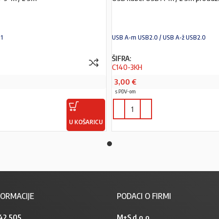
:1
USB A-m USB2.0 / USB A-ž USB2.0
ŠIFRA:
C140-3KH
3,00
€
s PDV-om
U KOŠARICU
ORMACIJE
PODACI O FIRMI
42 505
M+S d.o.o.