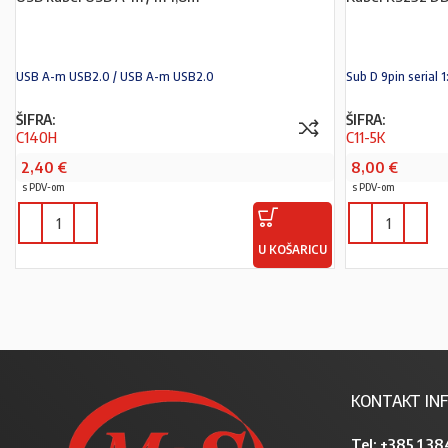
USB A-m USB2.0 / USB A-m USB2.0
Sub D 9pin serial 1
ŠIFRA:
ŠIFRA:
C140H
C11-5K
2,40
€
8,00
€
s PDV-om
s PDV-om
U KOŠARICU
KONTAKT INF
Tel:
+385 1 38