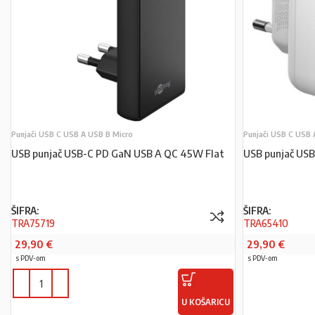
Punjači USB C USB A USB B Micro
Punjači USB C USB 
USB punjač USB-C PD GaN USB A QC 45W Flat
USB punjač US
ŠIFRA:
ŠIFRA:
TRA75719
TRA65410
29,90
€
29,90
€
s PDV-om
s PDV-om
U KOŠARICU