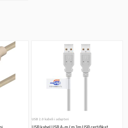
USB 2.0 kabeli i adapteri
ni
USB kabel USB A-m / m 3m USB certifikat