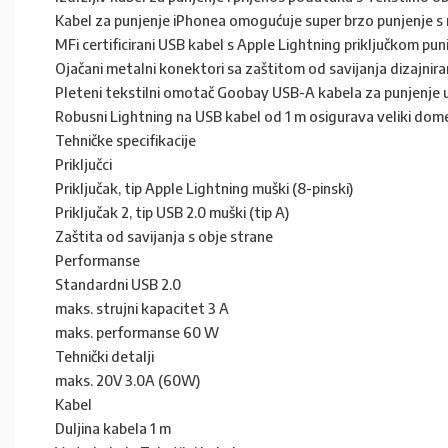
Kabel za punjenje iPhonea omogućuje super brzo punjenje s 
MFi certificirani USB kabel s Apple Lightning priključkom puni
Ojačani metalni konektori sa zaštitom od savijanja dizajnirani
Pleteni tekstilni omotač Goobay USB-A kabela za punjenje u
Robusni Lightning na USB kabel od 1 m osigurava veliki dom
Tehničke specifikacije
Priključci
Priključak, tip Apple Lightning muški (8-pinski)
Priključak 2, tip USB 2.0 muški (tip A)
Zaštita od savijanja s obje strane
Performanse
Standardni USB 2.0
maks. strujni kapacitet 3 A
maks. performanse 60 W
Tehnički detalji
maks. 20V 3.0A (60W)
Kabel
Duljina kabela 1 m