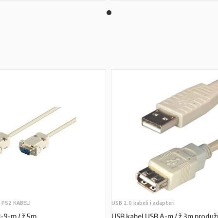
, PS2 KABELI
USB 2.0 kabeli i adapteri
-9-m / ž 5m
USB kabel USB A-m / ž 3m produž