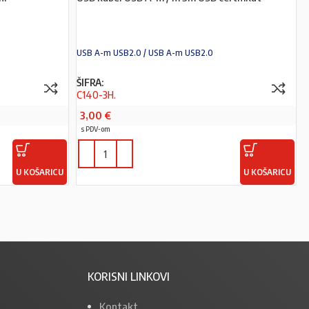
USB A-m USB2.0 / USB A-m USB2.0
ŠIFRA:
C140-3H.
3,00
€
s PDV-om
U KOŠARICU
U KOŠARICU
KORISNI LINKOVI
Kontakt