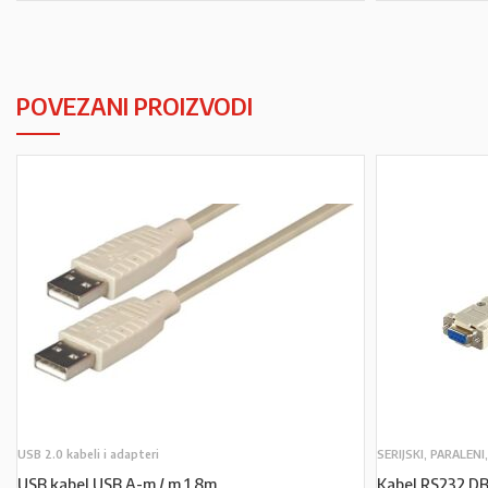
POVEZANI PROIZVODI
USB 2.0 kabeli i adapteri
SERIJSKI, PARALENI
USB kabel USB A-m / m 1,8m
Kabel RS232 DB