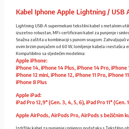
Kabel Iphone Apple Lightning / USB 
Lightning USB-A supermekani tekstilni kabel s metalnim utikač
izuzetno robustan, MFi-certificirani kabel za punjenje i sinkro
Snažna zaštita u kombinaciji s punom snagom: Zahvaljujući v
ovim brzim punjačem od 60 W, lomljenje kabela i nestašica en
Kompatibilno sa sljedećim modelima:
Apple iPhone:
iPhone 14, iPhone 14 Plus, iPhone 14 Pro, iPhone 
iPhone 12 mini, iPhone 12, iPhone 11 Pro, iPhone 1
iPhone 8 Plus
Apple iPad:
iPad Pro 12,9″ (Gen. 3, 4, 5, 6), iPad Pro 11″ (Gen. 1
Apple AirPods, AirPods Pro, AirPods s bežičnim k
Izdržljiv kabel za punjenje i prijenos podataka s Tekstilno 