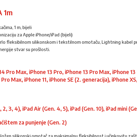
A 1m
ima, 1 m, bijeli
nizaciju za Apple iPhone/iPad (bijeli)
rlo fleksibilnom silikonskom i tekstilnom omotaču, Lightning kabel 
ergije stvar su prošlosti.
14 Pro Max, iPhone 13 Pro, iPhone 13 Pro Max, iPhone 13 
1 Pro Max, iPhone 11, iPhone SE (2. generacija), iPhone X
, 2, 3, 4), iPad Air (Gen. 4, 5), iPad (Gen. 10), iPad mini (G
ućištem za punjenje (Gen. 2)
obložen silikonski omotač za maksimalnu fleksibilnost i učinkovitu zaš