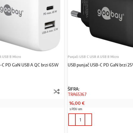
A USB B Micro
Punjači USB C USB A USB B Micro
B-C PD GaN USB A QC brzi 65W
USB punjač USB-C PD GaN brzi 2
ŠIFRA:
TRA65367
16,00
€
s PDV-om
PROČITAJ VIŠE