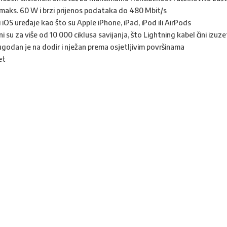
maks. 60 W i brzi prijenos podataka do 480 Mbit/s
 iOS uređaje kao što su Apple iPhone, iPad, iPod ili AirPods
 su za više od 10 000 ciklusa savijanja, što Lightning kabel čini izuze
godan je na dodir i nježan prema osjetljivim površinama
et