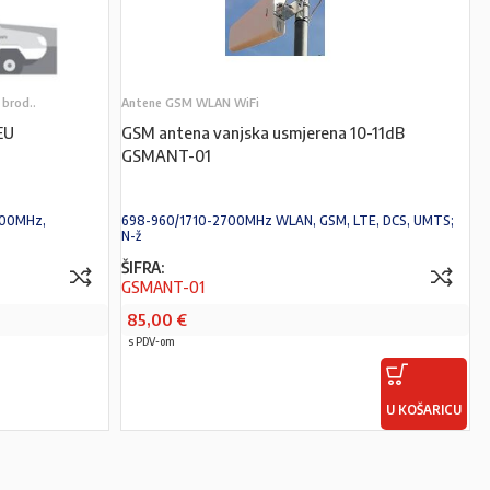
brod..
Antene GSM WLAN WiFi
EU
GSM antena vanjska usmjerena 10-11dB
GSMANT-01
800MHz,
698-960/1710-2700MHz WLAN, GSM, LTE, DCS, UMTS;
N-ž
ŠIFRA:
GSMANT-01
85,00
€
s PDV-om
U KOŠARICU