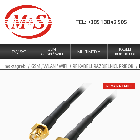
TEL: +385 1 3842 505
GSM
KABELI
TV / SAT
MULTIMEDIA
WLAN / WIFI
KONEKTORI
ms-zagreb
GSM / WLAN / WIFI
RF KABELI, RAZDJELNICI, PRIBOR
NEMA NA ZALIHI