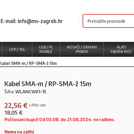
E-mail: info@ms-zagreb.hr
USB / PC
NOSAČI / ORMARI
ALATI
UTP / TEL
MOBILE
PRIBOR
MJERNI INST.
Kabel SMA-m / RP-SMA-ž 15m
Kabel SMA-m / RP-SMA-ž 15m
Šifra:
WLANCWK1-15
22,56
€
18,05
€
Poštovani kupci! Od 03.08. do 21.08.2024. ne radimo.
Nema na zalihi