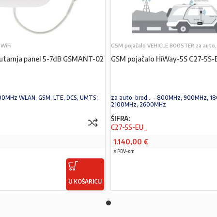
WiFi
GSM pojačalo VEHICLE BOOSTER za auto, 
utarnja panel 5-7dB GSMANT-02
GSM pojačalo HiWay-5S C27-5S-
00MHz WLAN, GSM, LTE, DCS, UMTS;
za auto, brod... - 800MHz, 900MHz, 1
2100MHz, 2600MHz
ŠIFRA:
C27-5S-EU_
1.140,00
€
s PDV-om
U KOŠARICU