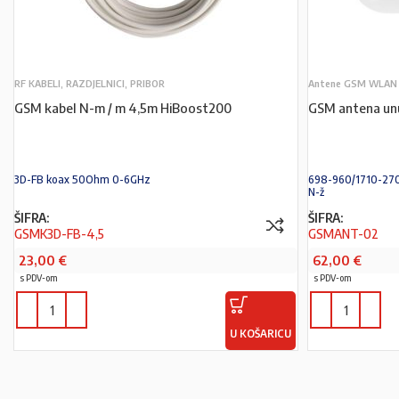
RF KABELI, RAZDJELNICI, PRIBOR
Antene GSM WLAN 
GSM kabel N-m / m 4,5m HiBoost200
GSM antena un
3D-FB koax 50Ohm 0-6GHz
698-960/1710-27
N-ž
ŠIFRA:
ŠIFRA:
GSMK3D-FB-4,5
GSMANT-02
23,00
€
62,00
€
s PDV-om
s PDV-om
U KOŠARICU