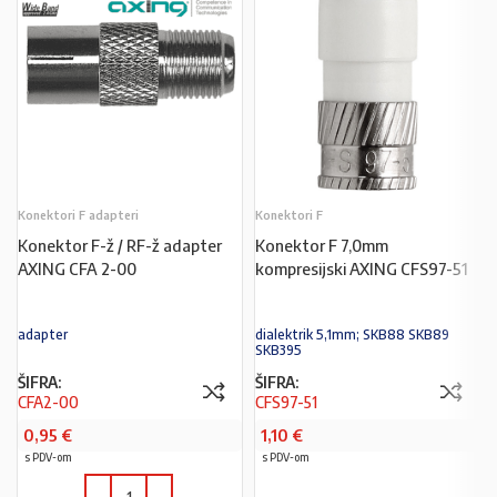
Konektori F adapteri
Konektori F
Konektor F-ž / RF-ž adapter
Konektor F 7,0mm
AXING CFA 2-00
kompresijski AXING CFS97-51
adapter
dialektrik 5,1mm; SKB88 SKB89
SKB395
ŠIFRA:
ŠIFRA:
CFA2-00
CFS97-51
0,95
€
1,10
€
s PDV-om
s PDV-om