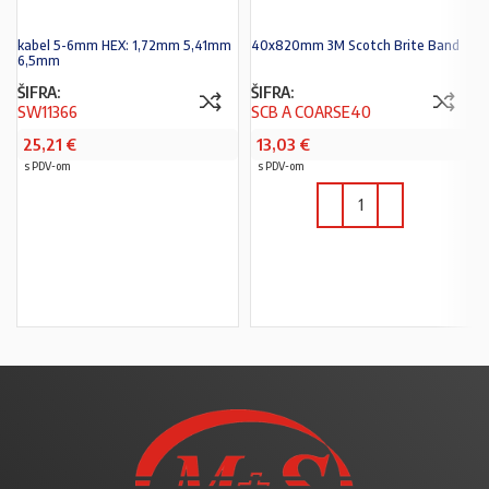
kabel 5-6mm HEX: 1,72mm 5,41mm
40x820mm 3M Scotch Brite Band
6,5mm
ŠIFRA:
ŠIFRA:
SW11366
SCB A COARSE40
25,21
€
13,03
€
s PDV-om
s PDV-om
PROČITAJ VIŠE
U KOŠARICU