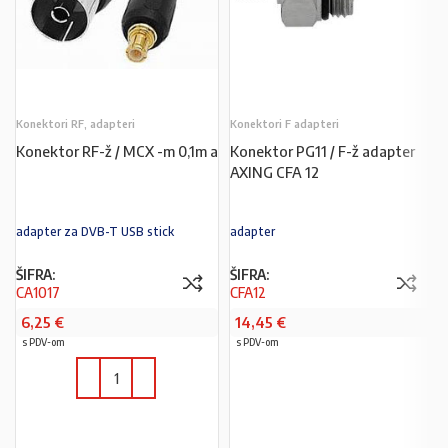
Konektori RF, adapteri
Konektori F adapteri
Konektor RF-ž / MCX -m 0,1m a
Konektor PG11 / F-ž adapter
AXING CFA 12
adapter za DVB-T USB stick
adapter
ŠIFRA:
ŠIFRA:
CA1017
CFA12
6,25
€
14,45
€
s PDV-om
s PDV-om
PROČITAJ VIŠE
U KOŠARICU