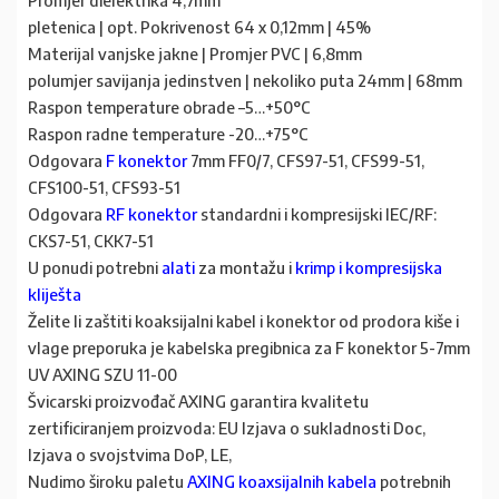
Promjer dielektrika 4,7mm
pletenica | opt. Pokrivenost 64 x 0,12mm | 45%
Materijal vanjske jakne | Promjer PVC | 6,8mm
polumjer savijanja jedinstven | nekoliko puta 24mm | 68mm
Raspon temperature obrade –5…+50°C
Raspon radne temperature -20…+75°C
Odgovara
F konektor
7mm FF0/7, CFS97-51, CFS99-51,
CFS100-51, CFS93-51
Odgovara
RF konektor
standardni i kompresijski IEC/RF:
CKS7-51, CKK7-51
U ponudi potrebni
alati
za montažu
i
krimp i kompresijska
kliješta
Želite li zaštiti koaksijalni kabel i konektor od prodora kiše i
vlage preporuka je kabelska pregibnica za F konektor 5-7mm
UV AXING SZU 11-00
Švicarski proizvođač AXING garantira kvalitetu
zertificiranjem proizvoda: EU Izjava o sukladnosti Doc,
Izjava o svojstvima DoP, LE,
Nudimo široku paletu
AXING koaxsijalnih kabela
potrebnih