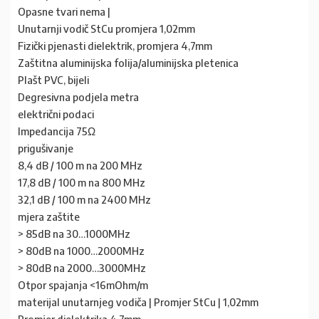
Opasne tvari nema |
Unutarnji vodič StCu promjera 1,02mm
Fizički pjenasti dielektrik, promjera 4,7mm
Zaštitna aluminijska folija/aluminijska pletenica
Plašt PVC, bijeli
Degresivna podjela metra
električni podaci
Impedancija 75Ω
prigušivanje
8,4 dB / 100 m na 200 MHz
17,8 dB / 100 m na 800 MHz
32,1 dB / 100 m na 2400 MHz
mjera zaštite
> 85dB na 30…1000MHz
> 80dB na 1000…2000MHz
> 80dB na 2000…3000MHz
Otpor spajanja <16mOhm/m
materijal unutarnjeg vodiča | Promjer StCu | 1,02mm