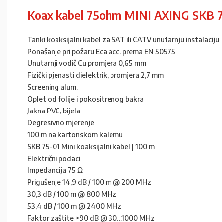
Koax kabel 75ohm MINI AXING SKB 
Tanki koaksijalni kabel za SAT ili CATV unutarnju instalaciju
Ponašanje pri požaru Eca acc. prema EN 50575
Unutarnji vodič Cu promjera 0,65 mm
Fizički pjenasti dielektrik, promjera 2,7 mm
Screening alum.
Oplet od folije i pokositrenog bakra
Jakna PVC, bijela
Degresivno mjerenje
100 m na kartonskom kalemu
SKB 75-01 Mini koaksijalni kabel | 100 m
Električni podaci
Impedancija 75 Ω
Prigušenje 14,9 dB / 100 m @ 200 MHz
30,3 dB / 100 m @ 800 MHz
53,4 dB / 100 m @ 2400 MHz
Faktor zaštite >90 dB @ 30…1000 MHz