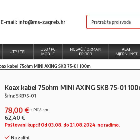
E-mail: info@ms-zagreb.hr
USB / PC
NOSAČI / ORMARI
ALATI
UTP / TEL
MOBILE
PRIBOR
MJERNI INST.
oax kabel 75ohm MINI AXING SKB 75-01 100m
Koax kabel 75ohm MINI AXING SKB 75-01 10
Šifra:
SKB75-01
78,00
€
62,40
€
Poštovani kupci! Od 03.08. do 21.08.2024. ne radimo.
Na zalihi