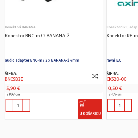
Konektori BANANA
Konektori RF, adap
Konektor BNC-m / 2 BANANA-ž
Konektor RF-m
audio adapter BNC-m / 2 x BANANA-ž 4mm
ravni IEC
ŠIFRA:
ŠIFRA:
BNCSB2E
CKS20-00
5,90
€
0,50
€
s PDV-om
s PDV-om
U KOŠARICU