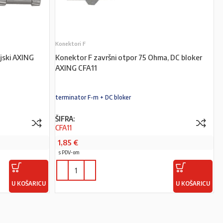
Konektori F
jski AXING
Konektor F završni otpor 75 Ohma, DC bloker
AXING CFA11
terminator F-m + DC bloker
ŠIFRA:
CFA11
1,85
€
s PDV-om
U KOŠARICU
U KOŠARICU