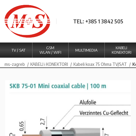
TEL: +385 1 3842 505
GSM
KABELI
TV / SAT
MULTIMEDIA
WLAN / WIFI
KONEKTORI
ms-zagreb
KABELI i KONEKTORI
Kabeli koax 75 Ohma TV/SAT
K