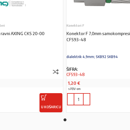
teri
Konektori F
 ravni AXING CKS 20-00
Konektor F 7,0mm samokompresi
CFS93-48
dialektrik 4,9mm; SKB92 SKB94
ŠIFRA:
CFS93-48
1,20
€
s PDV-om
U KOŠARICU