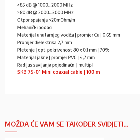
>85 dB @ 1000…2000 MHz
>80 dB @ 2000…3000 MHz
Otpor spajanja <20mOhm/m
Mehanički podaci
Materijal unutarnjeg vodiča | promjer Cu | 0,65 mm
Promjer dielektrika 2,7 mm
Pletenje | opt. pokrivenost 80 x 0,1 mm | 70%
Materijal jakne | promjer PVC | 4,7 mm
Radijus savijanja pojedinačni | multipl
SKB 75-01 Mini coaxial cable | 100 m
MOŽDA ĆE VAM SE TAKOĐER SVIDJETI…