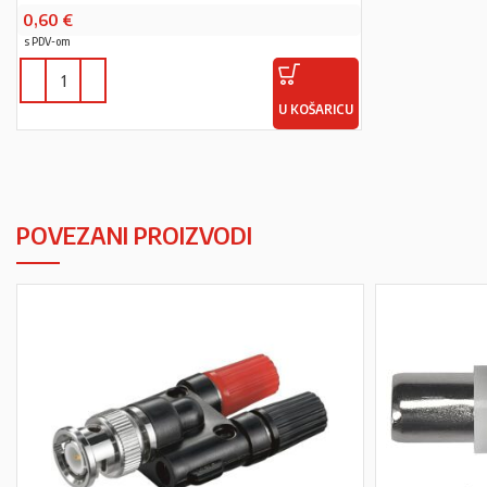
0,60
€
s PDV-om
U KOŠARICU
POVEZANI PROIZVODI