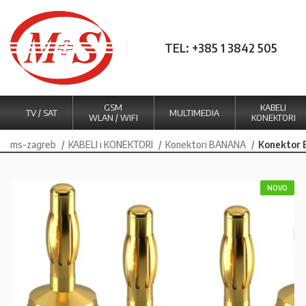
TEL: +385 1 3842 505
GSM
KABELI
TV / SAT
MULTIMEDIA
WLAN / WIFI
KONEKTORI
ms-zagreb
KABELI i KONEKTORI
Konektori BANANA
Konektor
NOVO