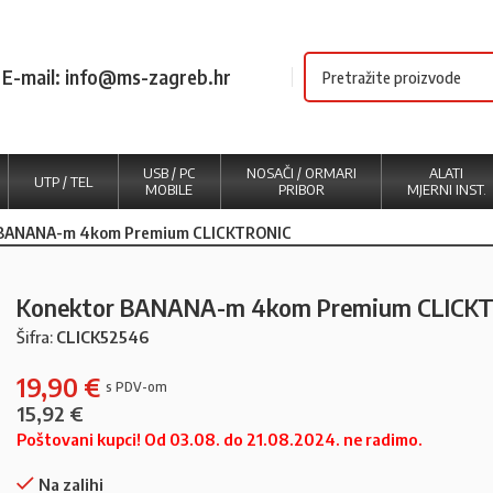
E-mail: info@ms-zagreb.hr
USB / PC
NOSAČI / ORMARI
ALATI
UTP / TEL
MOBILE
PRIBOR
MJERNI INST.
 BANANA-m 4kom Premium CLICKTRONIC
Konektor BANANA-m 4kom Premium CLICK
Šifra:
CLICK52546
19,90
€
15,92
€
Poštovani kupci! Od 03.08. do 21.08.2024. ne radimo.
Na zalihi