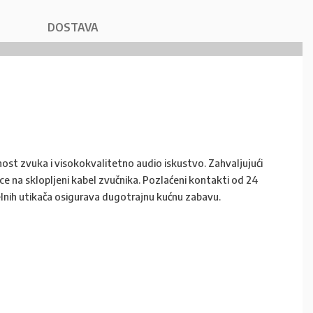
DOSTAVA
nost zvuka i visokokvalitetno audio iskustvo. Zahvaljujući
ice na sklopljeni kabel zvučnika. Pozlaćeni kontakti od 24
melnih utikača osigurava dugotrajnu kućnu zabavu.