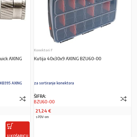
Konektori F
Quick AXING
Kutija 40x30x9 AXING BZU60-00
SKB395 AXING
za sortiranje konektora
ŠIFRA:
BZU60-00
21,24
€
s PDV-om
U KOŠARICU
PROČITAJ VIŠE