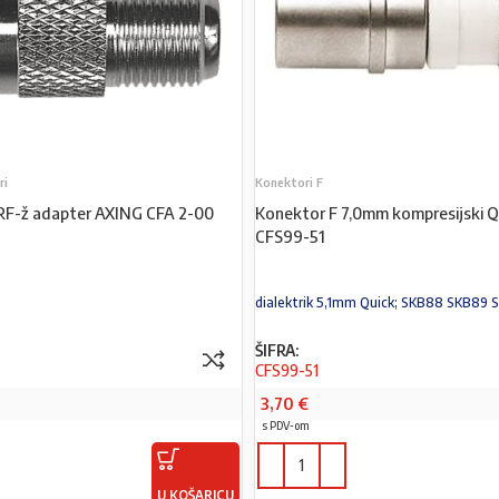
ri
Konektori F
 RF-ž adapter AXING CFA 2-00
Konektor F 7,0mm kompresijski 
CFS99-51
dialektrik 5,1mm Quick; SKB88 SKB89 
ŠIFRA:
CFS99-51
3,70
€
s PDV-om
U KOŠARICU