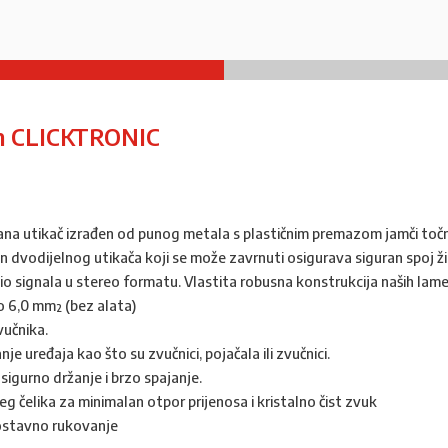
m CLICKTRONIC
Banana utikač izrađen od punog metala s plastičnim premazom jamči toč
ajn dvodijelnog utikača koji se može zavrnuti osigurava siguran spoj ž
dio signala u stereo formatu. Vlastita robusna konstrukcija naših la
 6,0 mm² (bez alata)
vučnika.
 uređaja kao što su zvučnici, pojačala ili zvučnici.
sigurno držanje i brzo spajanje.
čelika za minimalan otpor prijenosa i kristalno čist zvuk
nostavno rukovanje