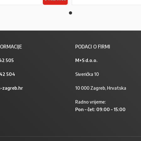
ORMACIJE
PODACI O FIRMI
42 505
M+S d.o.o.
842 504
Siverićka 10
-zagreb.hr
10 000 Zagreb, Hrvatska
Radno vrijeme:
Pon – čet: 09:00 – 15:00