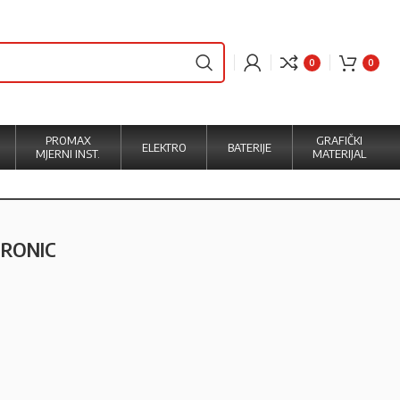
0
0
PROMAX
GRAFIČKI
ELEKTRO
BATERIJE
MJERNI INST.
MATERIJAL
TRONIC