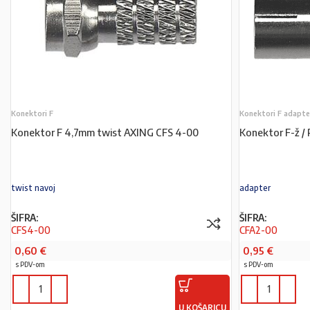
Konektori F
Konektori F adapte
Konektor F 4,7mm twist AXING CFS 4-00
Konektor F-ž /
twist navoj
adapter
ŠIFRA:
ŠIFRA:
CFS4-00
CFA2-00
0,60
€
0,95
€
s PDV-om
s PDV-om
U KOŠARICU