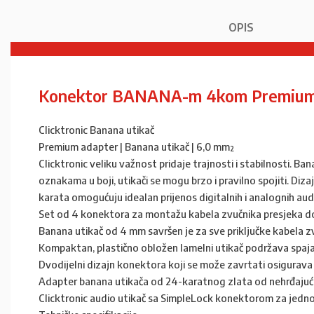
OPIS
Konektor BANANA-m 4kom Premiu
Clicktronic Banana utikač
Premium adapter | Banana utikač | 6,0 mm²
Clicktronic veliku važnost pridaje trajnosti i stabilnosti. 
oznakama u boji, utikači se mogu brzo i pravilno spojiti. Diz
karata omogućuju idealan prijenos digitalnih i analognih au
Set od 4 konektora za montažu kabela zvučnika presjeka do
Banana utikač od 4 mm savršen je za sve priključke kabela z
Kompaktan, plastično obložen lamelni utikač podržava spajanje
Dvodijelni dizajn konektora koji se može zavrtati osigurava 
Adapter banana utikača od 24-karatnog zlata od nehrđajućeg 
Clicktronic audio utikač sa SimpleLock konektorom za jed