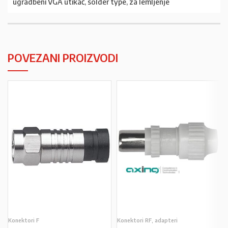
ugradbeni VGA utikač, solder type, za lemljenje
POVEZANI PROIZVODI
Konektori F
Konektori RF, adapteri