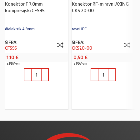
Konektor F 7,0mm
Konektor RF-m ravni AXING
kompresijski CFS95
CKS 20-00
dialektrik 4,9mm
ravni IEC
ŠIFRA:
ŠIFRA:
CFS95
CKS20-00
1,10
€
0,50
€
s PDV-om
s PDV-om
U KOŠARICU
U KOŠARICU