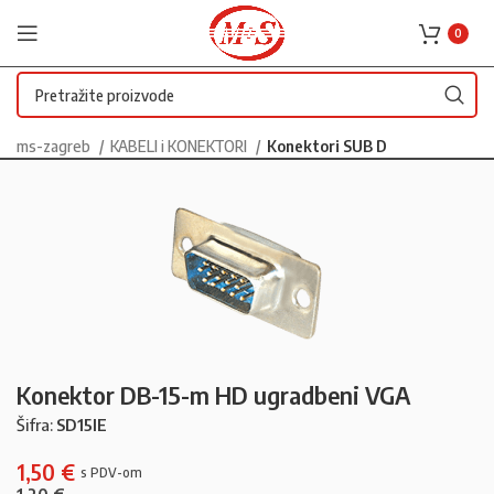
0
ms-zagreb
KABELI i KONEKTORI
Konektori SUB D
Konektor DB-15-m HD ugradbeni VGA
Šifra:
SD15IE
1,50
€