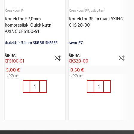
Konektori F
Konektori RF, adapteri
Konektor F 7,0mm
Konektor RF-m ravni AXING
kompresijski Quick kutni
CKS 20-00
AXING CFS100-51
dialektrik 5,1mm SKB88 SKB395
ravni IEC
ŠIFRA:
ŠIFRA:
CFS100-51
CKS20-00
5,00
€
0,50
€
s PDV-om
s PDV-om
U KOŠARICU
U KOŠARICU