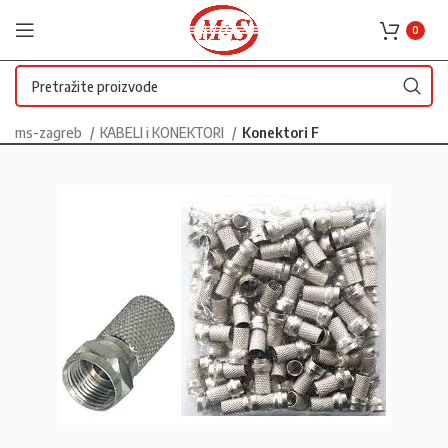
0
ms-zagreb
KABELI i KONEKTORI
Konektori F