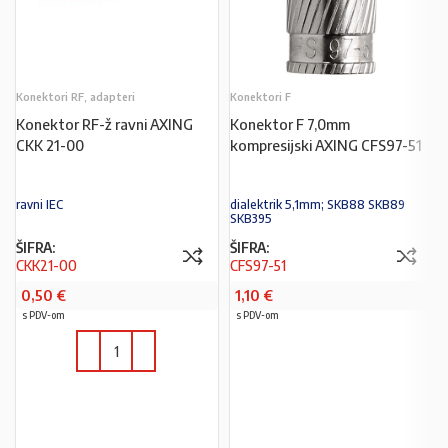
Konektori RF, adapteri
Konektori F
Konektor RF-ž ravni AXING
Konektor F 7,0mm
CKK 21-00
kompresijski AXING CFS97-51
ravni IEC
dialektrik 5,1mm; SKB88 SKB89
SKB395
ŠIFRA:
ŠIFRA:
CKK21-00
CFS97-51
0,50
€
1,10
€
s PDV-om
s PDV-om
PROČITAJ VIŠE
U KOŠARICU