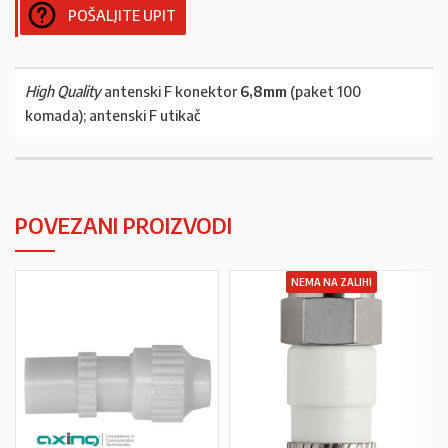
POŠALJITE UPIT
High Quality
antenski F konektor
6,8mm
(paket 100
komada); antenski F utikač
POVEZANI PROIZVODI
NEMA NA ZALIHI