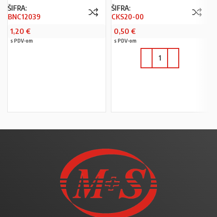
ŠIFRA:
ŠIFRA:
BNC12039
CKS20-00
1,20
€
0,50
€
s PDV-om
s PDV-om
U KOŠARICU
U KOŠARICU