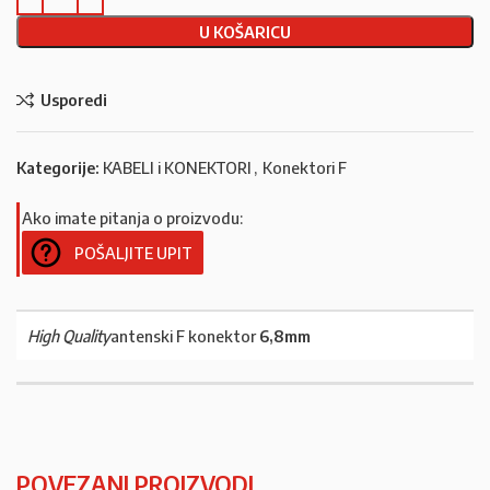
U KOŠARICU
Usporedi
Kategorije:
KABELI i KONEKTORI
,
Konektori F
Ako imate pitanja o proizvodu:
POŠALJITE UPIT
High Quality
antenski F konektor
6,8mm
POVEZANI PROIZVODI