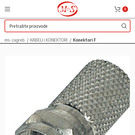
0
ms-zagreb
KABELI i KONEKTORI
Konektori F