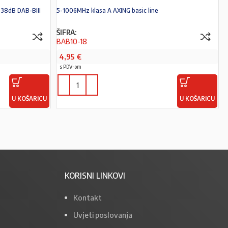
 38dB DAB-BIII
5-1006MHz klasa A AXING basic line
ŠIFRA:
BAB10-18
4,95
€
s PDV-om
U KOŠARICU
U KOŠARICU
KORISNI LINKOVI
Kontakt
Uvjeti poslovanja