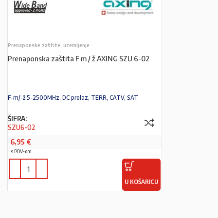
Prenaponske zaštite, uzemljenje
Prenaponska zaštita F m / ž AXING SZU 6-02
F-m/-ž 5-2500MHz, DC prolaz, TERR, CATV, SAT
ŠIFRA:
SZU6-02
6,95
€
s PDV-om
U KOŠARICU