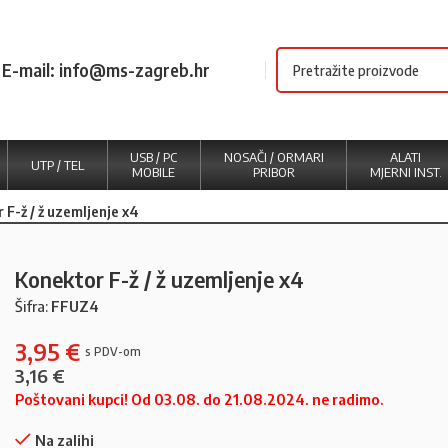
E-mail: info@ms-zagreb.hr
USB / PC
NOSAČI / ORMARI
ALATI
UTP / TEL
MOBILE
PRIBOR
MJERNI INST.
 F-ž / ž uzemljenje x4
Konektor F-ž / ž uzemljenje x4
Šifra:
FFUZ4
3,95
€
3,16
€
Poštovani kupci! Od 03.08. do 21.08.2024. ne radimo.
Na zalihi