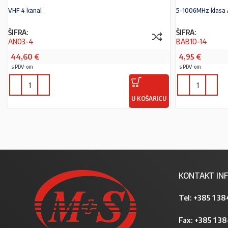
VHF 4 kanal
5-1006MHz klasa A
ŠIFRA:
ŠIFRA:
AN03-4
BAB10-14
44,60
€
4,95
€
s PDV-om
s PDV-om
U KOŠARICU
KONTAKT INF
Tel:
+385 1 38
Fax: +385 1 3