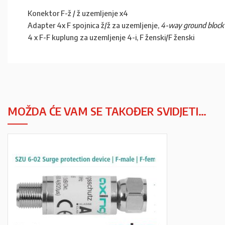
Konektor F-ž / ž uzemljenje x4
Adapter 4x F spojnica ž/ž za uzemljenje,
4-way ground block
4 x F-F kuplung za uzemljenje 4-i, F ženski/F ženski
MOŽDA ĆE VAM SE TAKOĐER SVIDJETI…