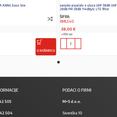
 AXING basic line
vanjsko pojačalo 4 ulaza UHF 38dB UHF
28dB FM 28dB 114dBµV, LTE filter
ŠIFRA:
AML540
38,00
€
s PDV-om
U KOŠARICU
ORMACIJE
PODACI O FIRMI
42 505
M+S d.o.o.
842 504
Siverićka 10