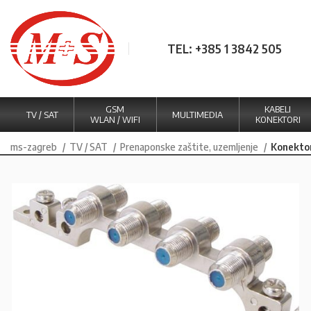
TEL: +385 1 3842 505
GSM
KABELI
TV / SAT
MULTIMEDIA
WLAN / WIFI
KONEKTORI
ms-zagreb
TV / SAT
Prenaponske zaštite, uzemljenje
Konektor