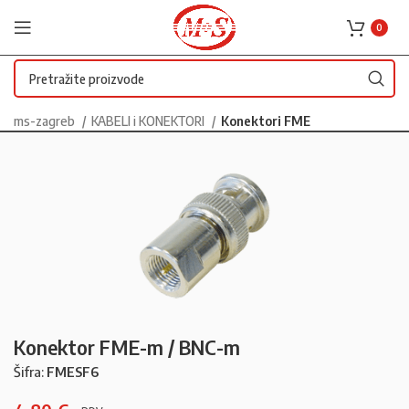
0
ms-zagreb
KABELI i KONEKTORI
Konektori FME
Konektor FME-m / BNC-m
Šifra:
FMESF6