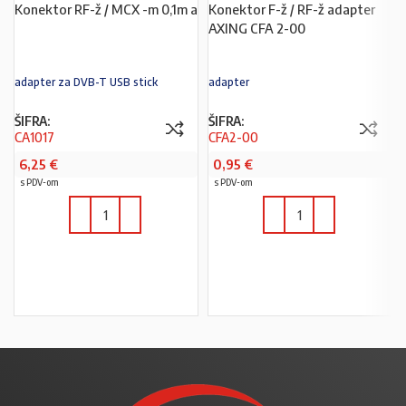
Konektor RF-ž / MCX -m 0,1m a
Konektor F-ž / RF-ž adapter
AXING CFA 2-00
adapter za DVB-T USB stick
adapter
ŠIFRA:
ŠIFRA:
CA1017
CFA2-00
6,25
€
0,95
€
s PDV-om
s PDV-om
U KOŠARICU
U KOŠARICU