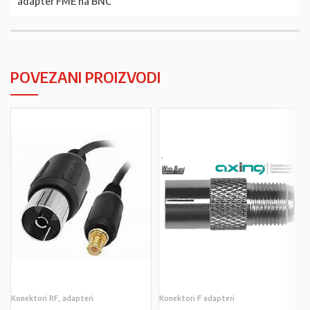
adapter FME na BNC
POVEZANI PROIZVODI
Konektori RF, adapteri
Konektori F adapteri