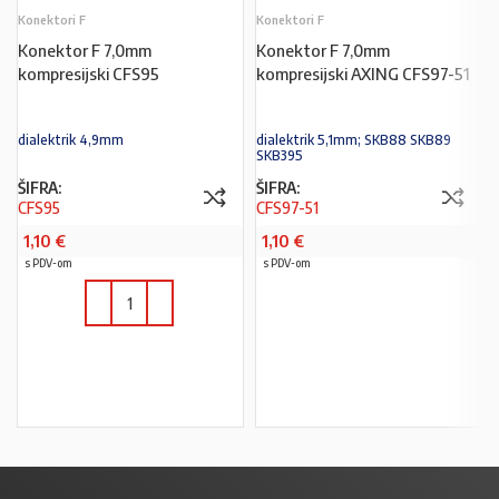
Konektori F
Konektori F
Konektor F 7,0mm
Konektor F 7,0mm
kompresijski CFS95
kompresijski AXING CFS97-51
dialektrik 4,9mm
dialektrik 5,1mm; SKB88 SKB89
SKB395
ŠIFRA:
ŠIFRA:
CFS95
CFS97-51
1,10
€
1,10
€
s PDV-om
s PDV-om
PROČITAJ VIŠE
U KOŠARICU