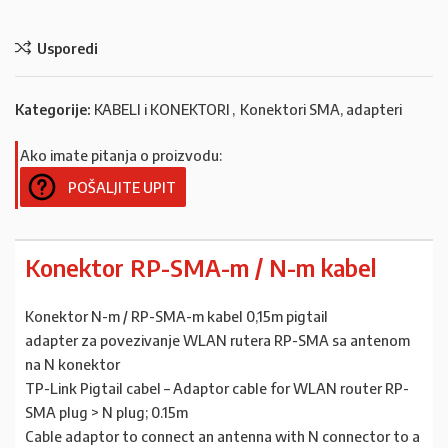
Usporedi
Kategorije:
KABELI i KONEKTORI
,
Konektori SMA, adapteri
Ako imate pitanja o proizvodu:
POŠALJITE UPIT
Konektor RP-SMA-m / N-m kabel
Konektor N-m / RP-SMA-m kabel 0,15m pigtail
adapter za povezivanje WLAN rutera RP-SMA sa antenom
na N konektor
TP-Link Pigtail cabel – Adaptor cable for WLAN router RP-
SMA plug > N plug; 0.15m
Cable adaptor to connect an antenna with N connector to a