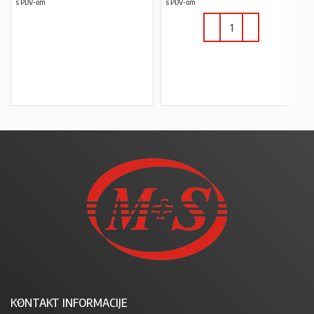
s PDV-om
s PDV-om
PROČITAJ VIŠE
U KOŠARICU
KONTAKT INFORMACIJE