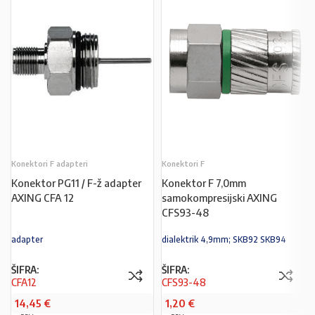
Konektori F adapteri
Konektori F
Konektor PG11 / F-ž adapter
Konektor F 7,0mm
AXING CFA 12
samokompresijski AXING
CFS93-48
adapter
dialektrik 4,9mm; SKB92 SKB94
ŠIFRA:
ŠIFRA:
CFA12
CFS93-48
14,45
€
1,20
€