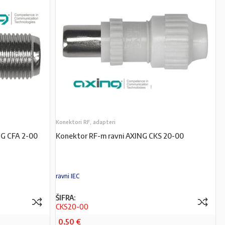
Konektori RF, adapteri
NG CFA 2-00
Konektor RF-m ravni AXING CKS 20-00
ravni IEC
ŠIFRA:
CKS20-00
0,50
€