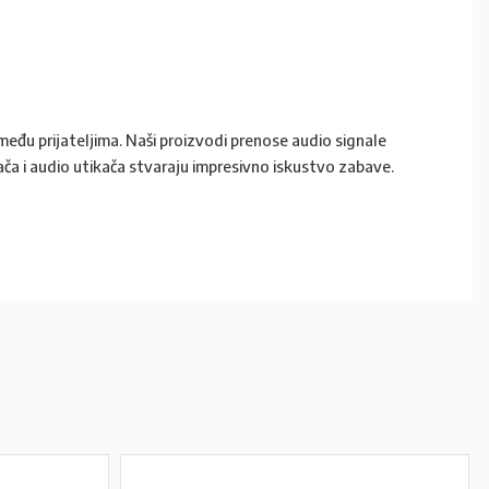
e među prijateljima. Naši proizvodi prenose audio signale
ača i audio utikača stvaraju impresivno iskustvo zabave.