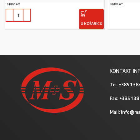
s PDV-om
s PDV-om
U KOŠARICU
KONTAKT INF
Tel:
+385 1 38
Fax: +385 1 3
Mail:
info@ms