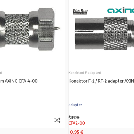
ri
Konektori F adapteri
/ m AXING CFA 4-00
Konektor F-ž / RF-ž adapter AXI
adapter
ŠIFRA:
CFA2-00
0,95
€