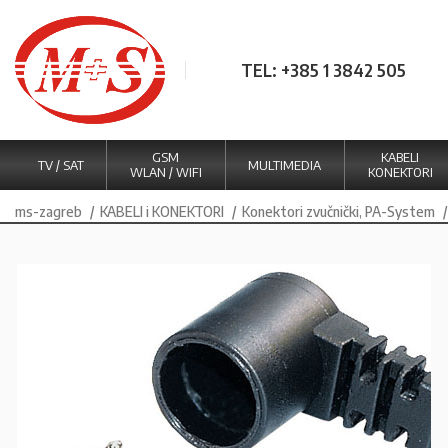
TEL: +385 1 3842 505
GSM
KABELI
TV / SAT
MULTIMEDIA
WLAN / WIFI
KONEKTORI
ms-zagreb
KABELI i KONEKTORI
Konektori zvučnički, PA-System