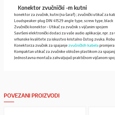
Konektor zvučnički -m kutni
konektor za zvučnik, kutni (na šaraf) ; zvučnički utikač za ka
Loudspeaker-plug DIN 41529 angle type, screw type, black
Zvučnički konektor – Utikač za zvučnik s vijčanim spojem
Savršeni elektronički dodaci za vaše audio aplikacije, npr. za 
vrhunske kvalitete za iskustvo kristalno čistog zvuka. Robus
Konektorza zvučnik za spajanje
zvučničkih kabela
promjera
Kompaktan utikač za zvučnike obložen plastikom za spajanje
Jednostavna montaža zahvaljujući praktičnom vijčanom spoju
POVEZANI PROIZVODI