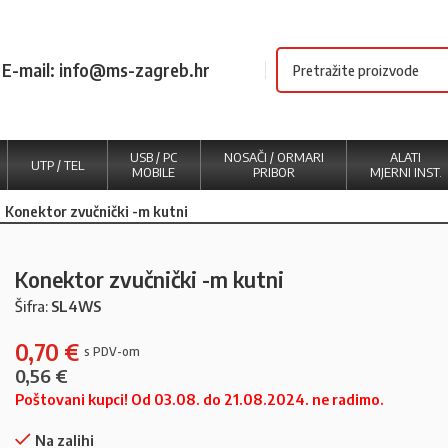
E-mail: info@ms-zagreb.hr
USB / PC
NOSAČI / ORMARI
ALATI
UTP / TEL
MOBILE
PRIBOR
MJERNI INST.
Konektor zvučnički -m kutni
Konektor zvučnički -m kutni
Šifra:
SL4WS
0,70
€
0,56
€
Poštovani kupci! Od 03.08. do 21.08.2024. ne radimo.
Na zalihi