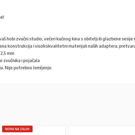
bel
vaš hobi zvučni studio, večeri kućnog kina s obitelji ili glazbene sesij
na konstrukcija i visokokvalitetni materijali naših adaptera, pretvar
 2,5 mm
 zvučnika i pojačala
. Nije potrebno lemljenje.
NEMA NA ZALIHI