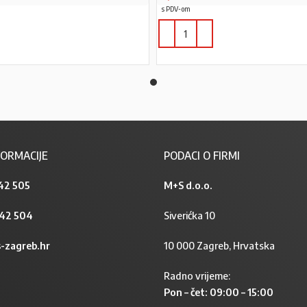
s PDV-om
PROČITAJ VIŠE
ORMACIJE
PODACI O FIRMI
42 505
M+S d.o.o.
842 504
Siverićka 10
-zagreb.hr
10 000 Zagreb, Hrvatska
Radno vrijeme:
Pon – čet: 09:00 – 15:00