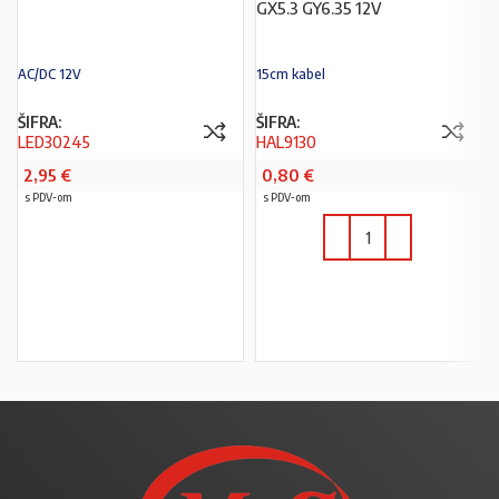
GX5.3 GY6.35 12V
AC/DC 12V
15cm kabel
ŠIFRA:
ŠIFRA:
LED30245
HAL9130
2,95
€
0,80
€
s PDV-om
s PDV-om
PROČITAJ VIŠE
U KOŠARICU