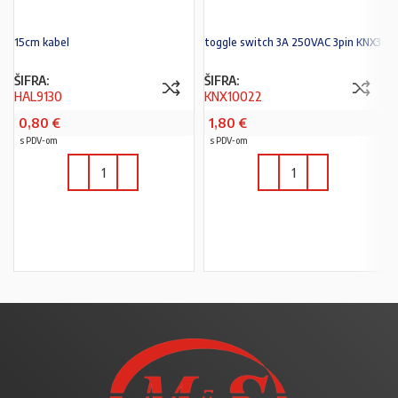
15cm kabel
toggle switch 3A 250VAC 3pin KNX3
ŠIFRA:
ŠIFRA:
HAL9130
KNX10022
0,80
€
1,80
€
s PDV-om
s PDV-om
U KOŠARICU
U KOŠARICU