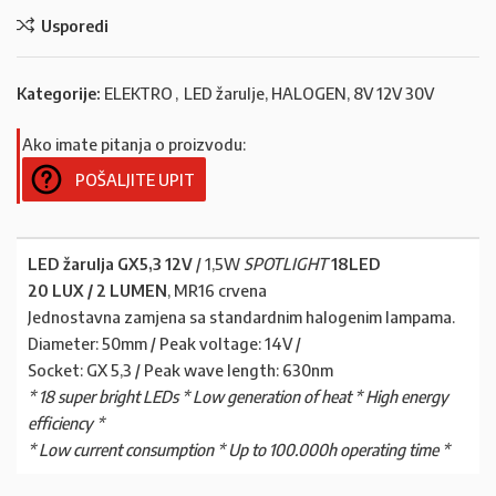
Usporedi
Kategorije:
ELEKTRO
,
LED žarulje, HALOGEN, 8V 12V 30V
Ako imate pitanja o proizvodu:
POŠALJITE UPIT
LED žarulja GX5,3 12V
/ 1,5W
SPOTLIGHT
18LED
20 LUX / 2 LUMEN
, MR16 crvena
Jednostavna zamjena sa standardnim halogenim lampama.
Diameter: 50mm / Peak voltage: 14V /
Socket: GX 5,3 / Peak wave length: 630nm
* 18 super bright LEDs * Low generation of heat * High energy
efficiency *
* Low current consumption * Up to 100.000h operating time *