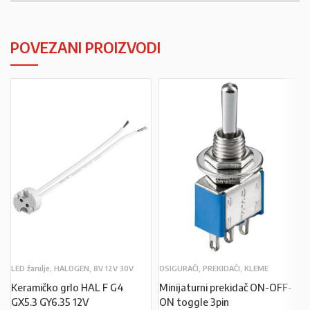
POVEZANI PROIZVODI
LED žarulje, HALOGEN, 8V 12V 30V
OSIGURAČI, PREKIDAČI, KLEME
Keramičko grlo HAL F G4
Minijaturni prekidač ON-OFF-
GX5.3 GY6.35 12V
ON toggle 3pin