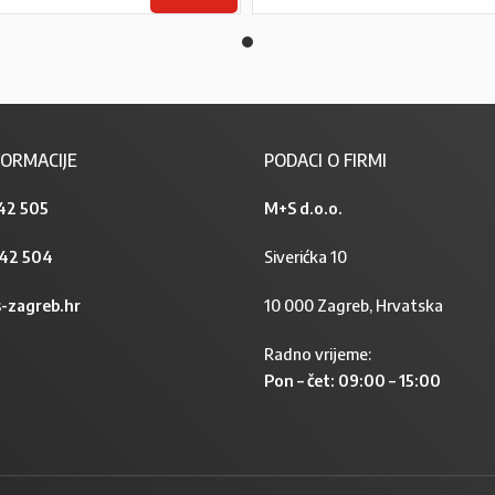
ORMACIJE
PODACI O FIRMI
42 505
M+S d.o.o.
842 504
Siverićka 10
-zagreb.hr
10 000 Zagreb, Hrvatska
Radno vrijeme:
Pon – čet: 09:00 – 15:00