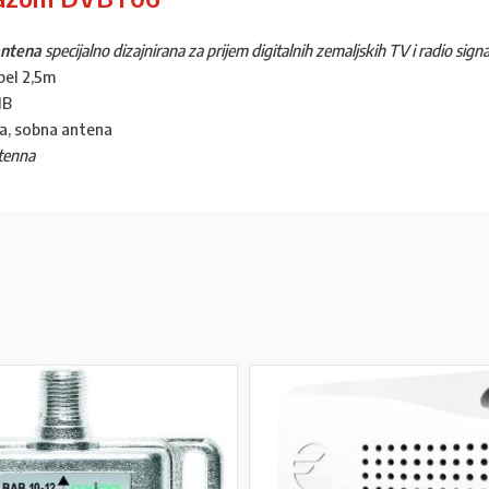
antena
specijalno dizajnirana za prijem digitalnih zemaljskih TV i radio sign
bel 2,5m
dB
a, sobna antena
tenna