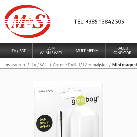
TEL: +385 1 3842 505
GSM
KABELI
TV / SAT
MULTIMEDIA
WLAN / WIFI
KONEKTORI
ms-zagreb
TV / SAT
Antene DVB-T/T2 zemaljske
Mini magne