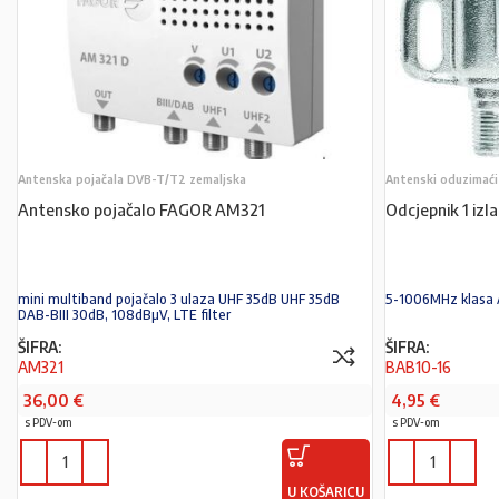
Antenska pojačala DVB-T/T2 zemaljska
Antenski oduzimaći
Antensko pojačalo FAGOR AM321
Odcjepnik 1 iz
mini multiband pojačalo 3 ulaza UHF 35dB UHF 35dB
5-1006MHz klasa A
DAB-BIII 30dB, 108dBµV, LTE filter
ŠIFRA:
ŠIFRA:
AM321
BAB10-16
36,00
€
4,95
€
s PDV-om
s PDV-om
U KOŠARICU