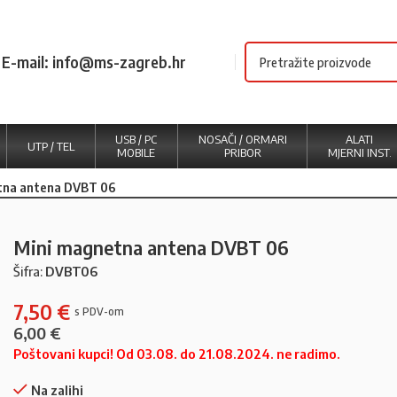
E-mail: info@ms-zagreb.hr
USB / PC
NOSAČI / ORMARI
ALATI
UTP / TEL
MOBILE
PRIBOR
MJERNI INST.
tna antena DVBT 06
Mini magnetna antena DVBT 06
Šifra:
DVBT06
7,50
€
6,00
€
Poštovani kupci! Od 03.08. do 21.08.2024. ne radimo.
Na zalihi