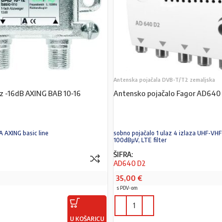
Antenska pojačala DVB-T/T2 zemaljska
laz -16dB AXING BAB 10-16
Antensko pojačalo Fagor AD640
 AXING basic line
sobno pojačalo 1 ulaz 4 izlaza UHF-VH
100dBµV, LTE filter
ŠIFRA:
AD640 D2
35,00
€
s PDV-om
U KOŠARICU