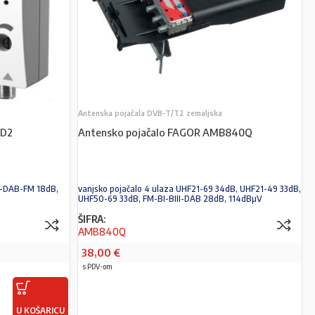
Antenska pojačala DVB-T/T2 zemaljska
 D2
Antensko pojačalo FAGOR AMB840Q
F-DAB-FM 18dB,
vanjsko pojačalo 4 ulaza UHF21-69 34dB, UHF21-49 33dB,
UHF50-69 33dB, FM-BI-BIII-DAB 28dB, 114dBµV
ŠIFRA:
AMB840Q
38,00
€
s PDV-om
U KOŠARICU
PROČITAJ VIŠE