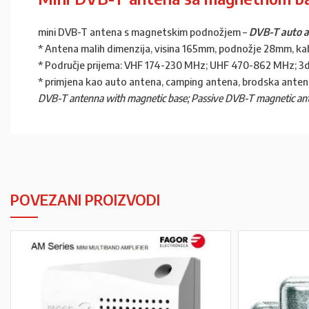
mini DVB-T antena s magnetskim podnožjem –
DVB-T auto 
* Antena malih dimenzija, visina 165mm, podnožje 28mm, ka
* Područje prijema: VHF 174-230 MHz; UHF 470-862 MHz; 3
* primjena kao auto antena, camping antena, brodska anten
DVB-T antenna with magnetic base; Passive DVB-T magnetic an
POVEZANI PROIZVODI