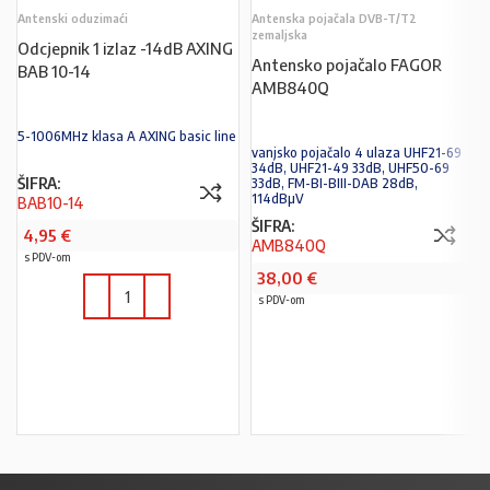
Antenski oduzimaći
Antenska pojačala DVB-T/T2
zemaljska
Odcjepnik 1 izlaz -14dB AXING
Antensko pojačalo FAGOR
BAB 10-14
AMB840Q
5-1006MHz klasa A AXING basic line
vanjsko pojačalo 4 ulaza UHF21-69
34dB, UHF21-49 33dB, UHF50-69
ŠIFRA:
33dB, FM-BI-BIII-DAB 28dB,
114dBµV
BAB10-14
ŠIFRA:
4,95
€
AMB840Q
s PDV-om
38,00
€
s PDV-om
PROČITAJ VIŠE
U KOŠARICU