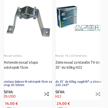
Nosači antena
Nosači TV, LCD monitora
Antenski nosač stupa
Zidni nosač za klasični TV do
odstojnik 13cm
25“ do 60kg H22
cinčano željezo M odstojnik 13cm za
do 25“ do 60kg; nagib16°, u stranu
stup 30-50mm
220-240°
ŠIFRA:
ŠIFRA:
05.U130
H22
14,00
€
29,00
€