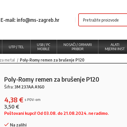
E-mail: info@ms-zagreb.hr
USB / PC
NOSAČI / ORMARI
ALATI
UTP / TEL
MOBILE
PRIBOR
MJERNI INST.
 za metal
Poly-Romy remen za brušenje P120
Poly-Romy remen za brušenje P120
Šifra:
3M 237AA A160
4,38
€
3,50
€
Poštovani kupci! Od 03.08. do 21.08.2024. ne radimo.
Na zalihi