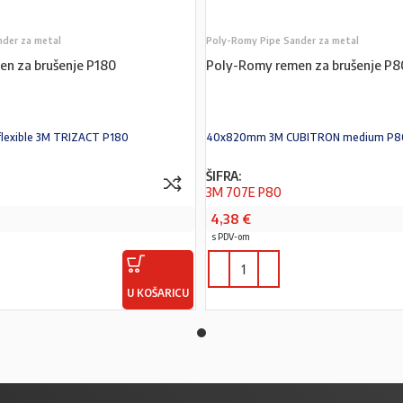
nder za metal
Poly-Romy Pipe Sander za metal
n za brušenje P180
Poly-Romy remen za brušenje P8
lexible 3M TRIZACT P180
40x820mm 3M CUBITRON medium P8
ŠIFRA:
3M 707E P80
4,38
€
s PDV-om
U KOŠARICU