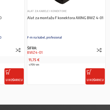
ALAT ZA KABELE I KONEKTORE
0
Alat za montažu F konektora AXING BWZ 4-01
0
F-m na kabel, profesional
ŠIFRA:
BWZ4-01
11,75
€
s PDV-om
U KOŠARICU
U KOŠARICU