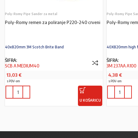
Poly-Romy Pipe Sander za metal
Poly-Romy Pipe Sa
Poly-Romy remen za poliranje P220-240 crveni
Poly-Romy reme
40x820mm 3M Scotch Brite Band
40X820mm high f
ŠIFRA:
ŠIFRA:
SCB A MEDIUM40
3M 237AA A100
13,03
€
4,38
€
s PDV-om
s PDV-om
U KOŠARICU