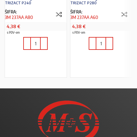
TRIZACT P240
TRIZACT P280
ŠIFRA:
ŠIFRA:
3M 237AA A80
3M 237AA A60
4,38
€
4,38
€
s PDV-om
s PDV-om
U KOŠARICU
U KOŠARICU