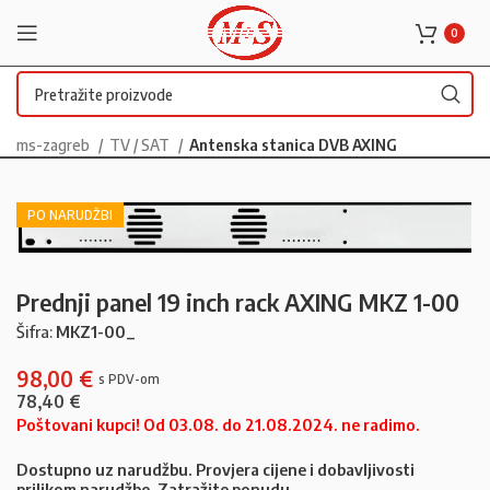
0
ms-zagreb
TV / SAT
Antenska stanica DVB AXING
PO NARUDŽBI
Prednji panel 19 inch rack AXING MKZ 1-00
Šifra:
MKZ1-00_
98,00
€
78,40
€
Poštovani kupci! Od 03.08. do 21.08.2024. ne radimo.
Dostupno uz narudžbu. Provjera cijene i dobavljivosti
prilikom narudžbe. Zatražite ponudu.