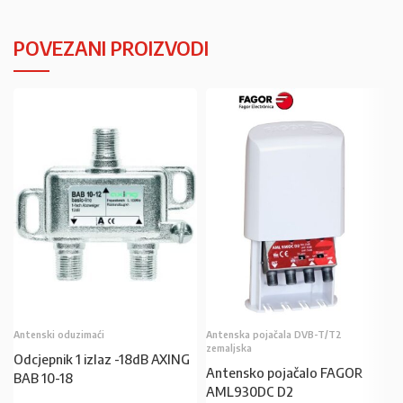
POVEZANI PROIZVODI
Antenski oduzimaći
Antenska pojačala DVB-T/T2
zemaljska
Odcjepnik 1 izlaz -18dB AXING
Antensko pojačalo FAGOR
BAB 10-18
AML930DC D2