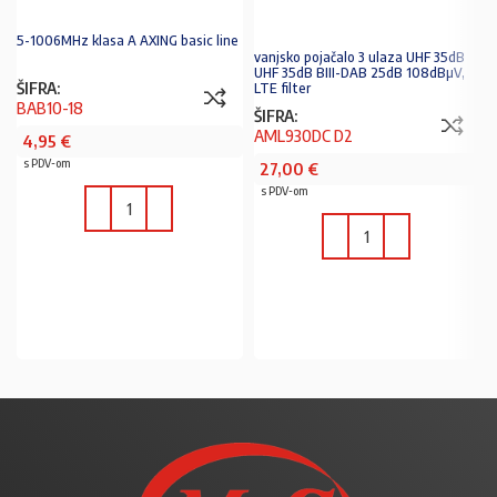
5-1006MHz klasa A AXING basic line
vanjsko pojačalo 3 ulaza UHF 35dB
UHF 35dB BIII-DAB 25dB 108dBµV,
ŠIFRA:
LTE filter
BAB10-18
ŠIFRA:
AML930DC D2
4,95
€
s PDV-om
27,00
€
s PDV-om
U KOŠARICU
U KOŠARICU