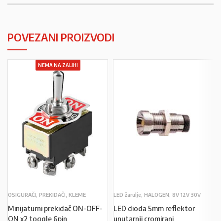
POVEZANI PROIZVODI
NEMA NA ZALIHI
OSIGURAČI, PREKIDAČI, KLEME
LED žarulje, HALOGEN, 8V 12V 30V
Minijaturni prekidač ON-OFF-
LED dioda 5mm reflektor
ON x2 toggle 6pin
unutarnji cromirani