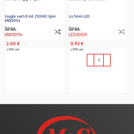
toggle switch 6A 250VAC 6pin
za 5mm LED
KNX3004
ŠIFRA:
ŠIFRA:
KNX10114
LED30031
2,60
€
0,93
€
s PDV-om
s PDV-om
PROČITAJ VIŠE
U KOŠARICU