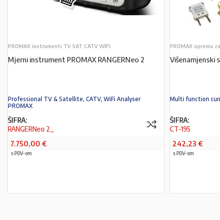
PROMAX instrumenti TV SAT CATV WIFI
PROMAX oprema za 
Mjerni instrument PROMAX RANGERNeo 2
Višenamjenski 
Professional TV & Satellite, CATV, WiFi Analyser
Multi function c
PROMAX
ŠIFRA:
ŠIFRA:
RANGERNeo 2_
CT-195
7.750,00
€
242,23
€
s PDV-om
s PDV-om