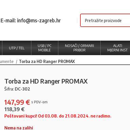
E-mail: info@ms-zagreb.hr
USB / PC
NOSAČI / ORMARI
ALATI
UTP / TEL
MOBILE
PRIBOR
MJERNI INST.
rumente
Torba za HD Ranger PROMAX
Torba za HD Ranger PROMAX
Šifra:
DC-302
147,99
€
118,39
€
Poštovani kupci! Od 03.08. do 21.08.2024. ne radimo.
Nema na zalihi