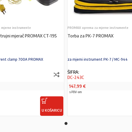
mjerne instrumente
PROMAX oprema za mjerne instrumente
strujni mjerač PROMAX CT-195
Torba za PK-7 PROMAX
urrent clamp 700A PROMAX
za mjerni instrument PK-7 / MC-944
ŠIFRA:
DC-243C
147,99
€
s PDV-om
U KOŠARICU
PROČITAJ VIŠE