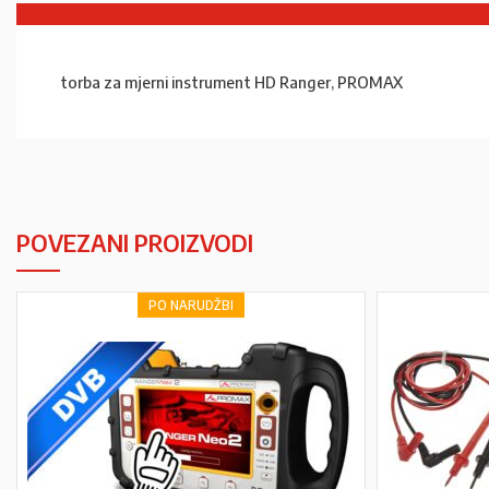
torba za mjerni instrument HD Ranger, PROMAX
POVEZANI PROIZVODI
PO NARUDŽBI