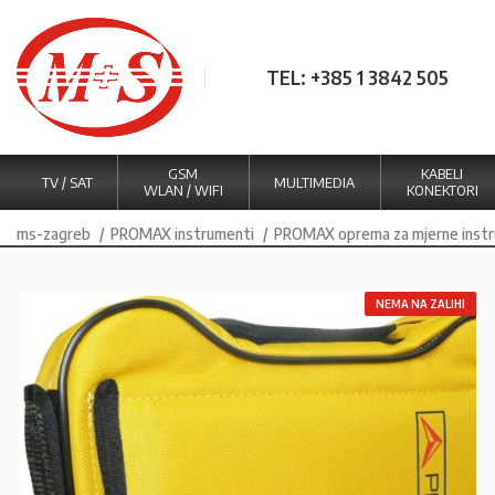
TEL: +385 1 3842 505
GSM
KABELI
TV / SAT
MULTIMEDIA
WLAN / WIFI
KONEKTORI
ms-zagreb
PROMAX instrumenti
PROMAX oprema za mjerne inst
NEMA NA ZALIHI