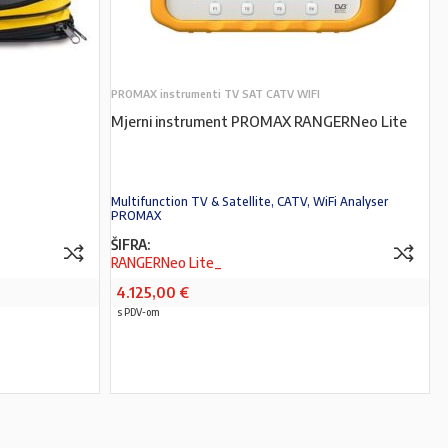
PROMAX instrumenti TV SAT CATV WIFI
Mjerni instrument PROMAX RANGERNeo Lite
Multifunction TV & Satellite, CATV, WiFi Analyser
PROMAX
ŠIFRA:
RANGERNeo Lite_
4.125,00
€
s PDV-om