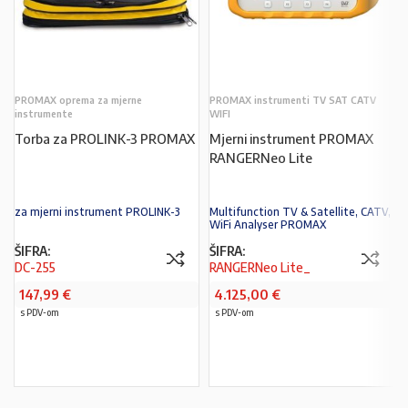
PROMAX oprema za mjerne
PROMAX instrumenti TV SAT CATV
instrumente
WIFI
Torba za PROLINK-3 PROMAX
Mjerni instrument PROMAX
RANGERNeo Lite
za mjerni instrument PROLINK-3
Multifunction TV & Satellite, CATV,
WiFi Analyser PROMAX
ŠIFRA:
ŠIFRA:
DC-255
RANGERNeo Lite_
147,99
€
4.125,00
€
s PDV-om
s PDV-om
PROČITAJ VIŠE