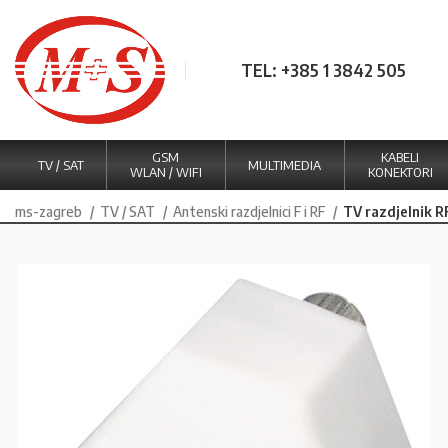
TEL: +385 1 3842 505
GSM
KABELI
TV / SAT
MULTIMEDIA
WLAN / WIFI
KONEKTORI
ms-zagreb
TV / SAT
Antenski razdjelnici F i RF
TV razdjelnik R