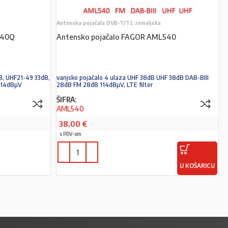
Antenska pojačala DVB-T/T2 zemaljska
840Q
Antensko pojačalo FAGOR AML540
B, UHF21-49 33dB,
vanjsko pojačalo 4 ulaza UHF 38dB UHF 38dB DAB-BIII
114dBµV
28dB FM 28dB 114dBµV, LTE filter
ŠIFRA:
AML540
38,00
€
s PDV-om
U KOŠARICU