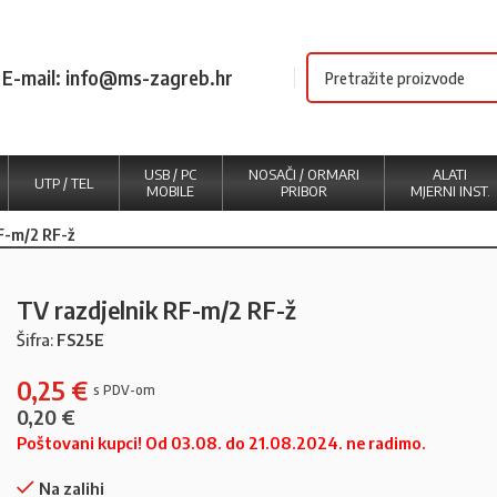
E-mail: info@ms-zagreb.hr
USB / PC
NOSAČI / ORMARI
ALATI
UTP / TEL
MOBILE
PRIBOR
MJERNI INST.
F-m/2 RF-ž
TV razdjelnik RF-m/2 RF-ž
Šifra:
FS25E
0,25
€
0,20
€
Poštovani kupci! Od 03.08. do 21.08.2024. ne radimo.
Na zalihi