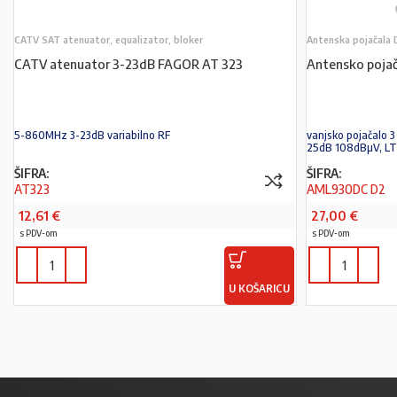
CATV SAT atenuator, equalizator, bloker
Antenska pojačala
CATV atenuator 3-23dB FAGOR AT 323
Antensko poj
5-860MHz 3-23dB variabilno RF
vanjsko pojačalo 
25dB 108dBµV, LTE
ŠIFRA:
ŠIFRA:
AT323
AML930DC D2
12,61
€
27,00
€
s PDV-om
s PDV-om
U KOŠARICU