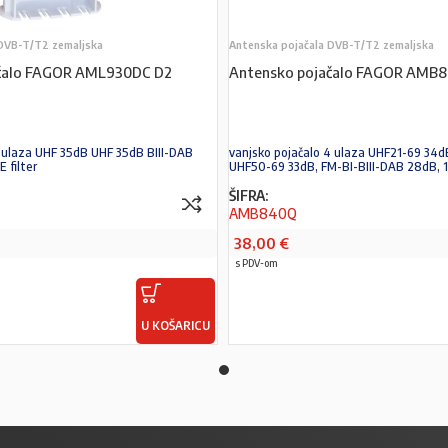
 DVB-T/T2 zemaljska
Antenska pojačala DVB-T/T2 zemaljska
ačalo FAGOR AML930DC D2
Antensko pojačalo FAGOR AMB
3 ulaza UHF 35dB UHF 35dB BIII-DAB
vanjsko pojačalo 4 ulaza UHF21-69 34d
 filter
UHF50-69 33dB, FM-BI-BIII-DAB 28dB, 
ŠIFRA:
AMB840Q
38,00
€
s PDV-om
U KOŠARICU
PROČITAJ VIŠE