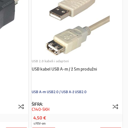
USB 2.0 kabeli i adapteri
USB kabel USB A-m / ž 5m produžni
USB A-m USB2.0 / USB A-ž USB2.0
ŠIFRA:
C140-5KH
4,50
€
s PDV-om