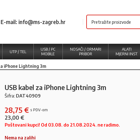
E-mail: info@ms-zagreb.hr
USB / PC
NOSAČI / ORMARI
ALATI
UTP / TEL
MOBILE
PRIBOR
MJERNI INST.
za iPhone Lightning 3m
USB kabel za iPhone Lightning 3m
Šifra:
DAT40909
28,75
€
23,00
€
Poštovani kupci! Od 03.08. do 21.08.2024. ne radimo.
Nema na zalihi