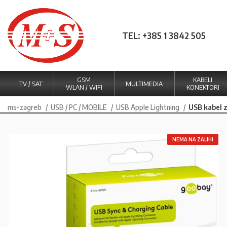
TEL: +385 1 3842 505
GSM
KABELI
TV / SAT
MULTIMEDIA
WLAN / WIFI
KONEKTORI
ms-zagreb
USB / PC / MOBILE
USB Apple Lightning
USB kabel 
NEMA NA ZALIHI