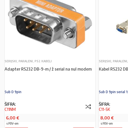
SERIJSKI, PARALENI, PS2 KABELI
SERIJSKI, PARALENI
Adapter RS232 DB-9-m / ž serial na nul modem
Kabel RS232 DB
Sub D 9pin
Sub D 9pin serial 1
ŠIFRA:
ŠIFRA:
C11NM
C11-5K
6,00
€
8,00
€
s PDV-om
s PDV-om