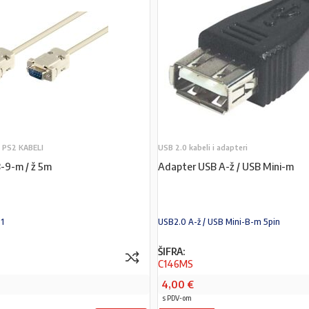
, PS2 KABELI
USB 2.0 kabeli i adapteri
-9-m / ž 5m
Adapter USB A-ž / USB Mini-m
:1
USB2.0 A-ž / USB Mini-B-m 5pin
ŠIFRA:
C146MS
4,00
€
s PDV-om